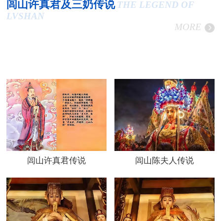
闾山许真君及三奶传说
THE LEGEND OF
LVSHAN
MORE
闾山许真君传说
闾山陈夫人传说