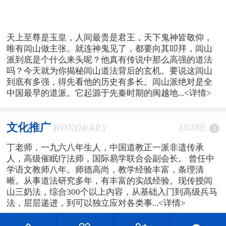
天上至尊是玉皇，人间最贵是君王，天下鬼神皆敬仰，
唯有闾山做主张。就连神鬼见了，都要向其叩拜，闾山
派到底是个什么来头呢？他真有传说中那么高强的道法
吗？今天就为你揭秘闾山道法背后的玄机。要说这闾山
到底有多强，得先看他的历史有多长。闾山派绝对是全
中国最早的道派。它起源于先秦时期的闽越地...
<详情>
文化推广
MORE
HONORARY
丁老师，一九六八年生人，中国道教正一派非遗传承
人，高级催眠疗法师，国际易学联合会副会长。 曾任中
学语文教师八年。师德高尚，教学经验丰富，条理清
晰。从事道法研究多年，有丰富的实战经验。现传授闾
山三奶法，综合300个以上内容，从基础入门到高级兵马
法，层层递进，到可以独立应对各类事...
<详情>