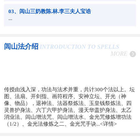
03
、闾山三奶教陈.林.李三夫人宝诰
...
闾山法介绍
INTRODUCTION TO SPELLS
MORE
传授由浅入深，功法与法术并重，共计300个法以上。坛
图、法扇、开剑指、画符程序、安神立坛、开光（神
像、物品），退神法、法器祭炼法、玉皇钱祭炼法、四
灵兽护身法、六丁六甲护身法、漫天华盖护身法、太乙
消业法、闾山增法咒、闾山增法水、金光咒修炼增功法
（1/2）、金光法修炼之二、金光咒手诀...
<详情>