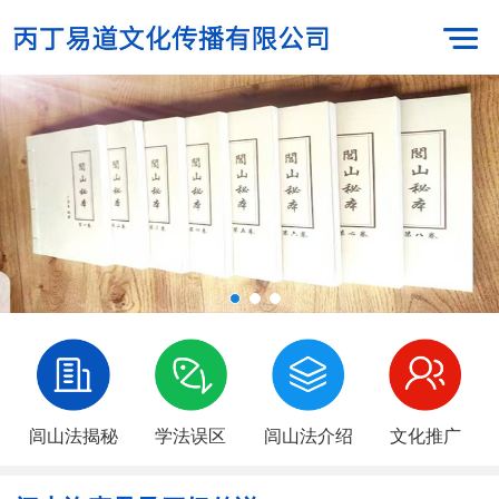
闾山法揭秘
学法误区
闾山法介绍
文化推广