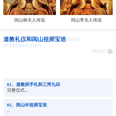
闾山林夫人传说
闾山李夫人传说
道教礼仪和闾山祖师宝诰
BASE
INTRODUCTION
MORE
01
、道教拱手礼和三拜九叩
完整仪式...
02
、闾山许祖师宝诰
...