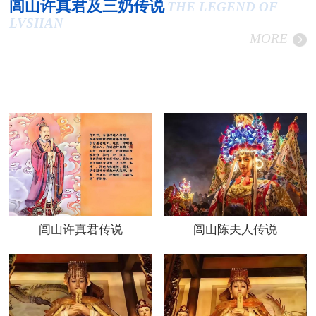
闾山许真君及三奶传说
THE LEGEND OF
LVSHAN
MORE
闾山许真君传说
闾山陈夫人传说