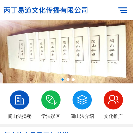
闾山法揭秘
学法误区
闾山法介绍
文化推广