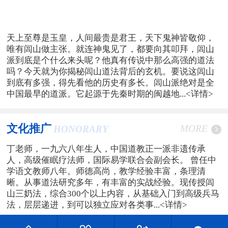
天上至尊是玉皇，人间最贵是君王，天下鬼神皆敬仰，
唯有闾山做主张。就连神鬼见了，都要向其叩拜，闾山
派到底是个什么来头呢？他真有传说中那么高强的道法
吗？今天就为你揭秘闾山道法背后的玄机。要说这闾山
到底有多强，得先看他的历史有多长。闾山派绝对是全
中国最早的道派。它起源于先秦时期的闽越地...
<详情>
文化推广
MORE
HONORARY
丁老师，一九六八年生人，中国道教正一派非遗传承
人，高级催眠疗法师，国际易学联合会副会长。 曾任中
学语文教师八年。师德高尚，教学经验丰富，条理清
晰。从事道法研究多年，有丰富的实战经验。现传授闾
山三奶法，综合300个以上内容，从基础入门到高级兵马
法，层层递进，到可以独立应对各类事...
<详情>