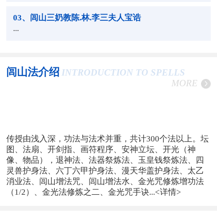
03
、闾山三奶教陈.林.李三夫人宝诰
...
闾山法介绍
INTRODUCTION TO SPELLS
MORE
传授由浅入深，功法与法术并重，共计300个法以上。坛
图、法扇、开剑指、画符程序、安神立坛、开光（神
像、物品），退神法、法器祭炼法、玉皇钱祭炼法、四
灵兽护身法、六丁六甲护身法、漫天华盖护身法、太乙
消业法、闾山增法咒、闾山增法水、金光咒修炼增功法
（1/2）、金光法修炼之二、金光咒手诀...
<详情>