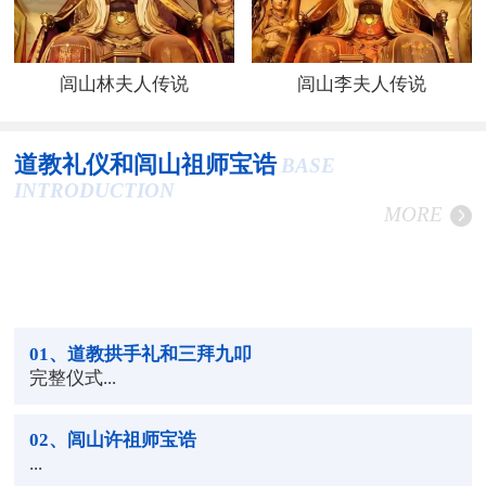
闾山林夫人传说
闾山李夫人传说
道教礼仪和闾山祖师宝诰
BASE
INTRODUCTION
MORE
01
、道教拱手礼和三拜九叩
完整仪式...
02
、闾山许祖师宝诰
...