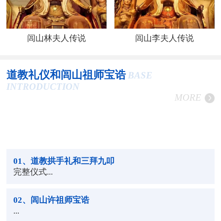
闾山林夫人传说
闾山李夫人传说
道教礼仪和闾山祖师宝诰
BASE
INTRODUCTION
MORE
01
、道教拱手礼和三拜九叩
完整仪式...
02
、闾山许祖师宝诰
...