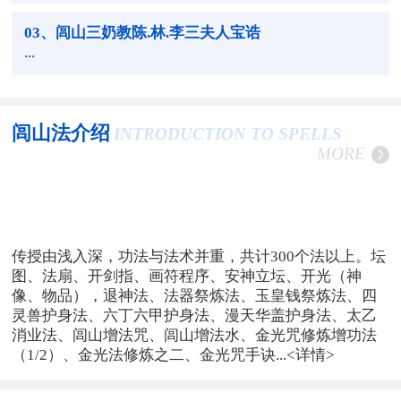
03
、闾山三奶教陈.林.李三夫人宝诰
...
闾山法介绍
INTRODUCTION TO SPELLS
MORE
传授由浅入深，功法与法术并重，共计300个法以上。坛
图、法扇、开剑指、画符程序、安神立坛、开光（神
像、物品），退神法、法器祭炼法、玉皇钱祭炼法、四
灵兽护身法、六丁六甲护身法、漫天华盖护身法、太乙
消业法、闾山增法咒、闾山增法水、金光咒修炼增功法
（1/2）、金光法修炼之二、金光咒手诀...
<详情>