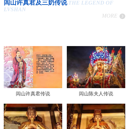
闾山许真君及三奶传说
THE LEGEND OF
LVSHAN
MORE
闾山许真君传说
闾山陈夫人传说