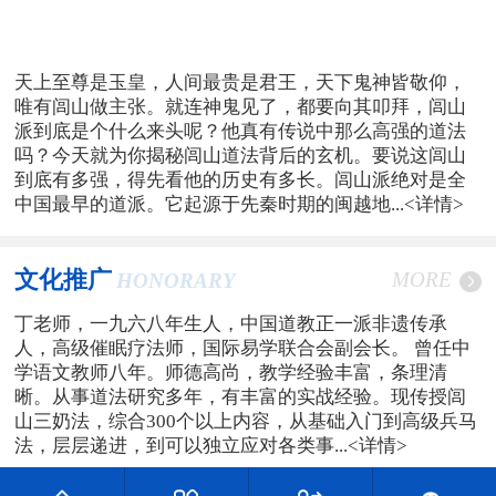
天上至尊是玉皇，人间最贵是君王，天下鬼神皆敬仰，
唯有闾山做主张。就连神鬼见了，都要向其叩拜，闾山
派到底是个什么来头呢？他真有传说中那么高强的道法
吗？今天就为你揭秘闾山道法背后的玄机。要说这闾山
到底有多强，得先看他的历史有多长。闾山派绝对是全
中国最早的道派。它起源于先秦时期的闽越地...
<详情>
文化推广
MORE
HONORARY
丁老师，一九六八年生人，中国道教正一派非遗传承
人，高级催眠疗法师，国际易学联合会副会长。 曾任中
学语文教师八年。师德高尚，教学经验丰富，条理清
晰。从事道法研究多年，有丰富的实战经验。现传授闾
山三奶法，综合300个以上内容，从基础入门到高级兵马
法，层层递进，到可以独立应对各类事...
<详情>