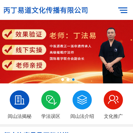
闾山法揭秘
学法误区
闾山法介绍
文化推广