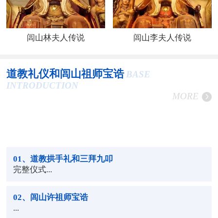
闾山林夫人传说
闾山李夫人传说
道教礼仪和闾山祖师宝诰
BASE
INTRODUCTION
MORE
01
、道教拱手礼和三拜九叩
完整仪式...
02
、闾山许祖师宝诰
...