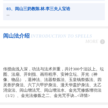
03
、闾山三奶教陈.林.李三夫人宝诰
...
闾山法介绍
INTRODUCTION TO SPELLS
MORE
传授由浅入深，功法与法术并重，共计300个法以上。坛
图、法扇、开剑指、画符程序、安神立坛、开光（神
像、物品），退神法、法器祭炼法、玉皇钱祭炼法、四
灵兽护身法、六丁六甲护身法、漫天华盖护身法、太乙
消业法、闾山增法咒、闾山增法水、金光咒修炼增功法
（1/2）、金光法修炼之二、金光咒手诀...
<详情>