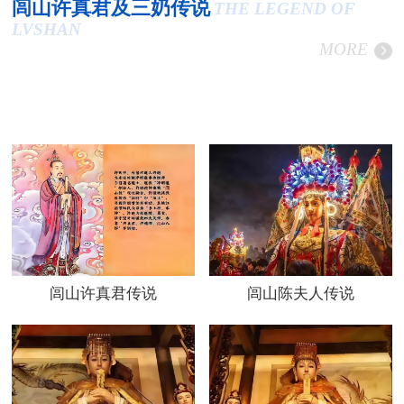
闾山许真君及三奶传说
THE LEGEND OF
LVSHAN
MORE
闾山许真君传说
闾山陈夫人传说