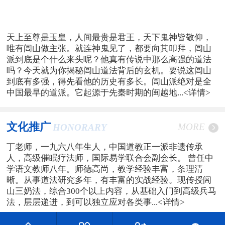
天上至尊是玉皇，人间最贵是君王，天下鬼神皆敬仰，
唯有闾山做主张。就连神鬼见了，都要向其叩拜，闾山
派到底是个什么来头呢？他真有传说中那么高强的道法
吗？今天就为你揭秘闾山道法背后的玄机。要说这闾山
到底有多强，得先看他的历史有多长。闾山派绝对是全
中国最早的道派。它起源于先秦时期的闽越地...
<详情>
文化推广
MORE
HONORARY
丁老师，一九六八年生人，中国道教正一派非遗传承
人，高级催眠疗法师，国际易学联合会副会长。 曾任中
学语文教师八年。师德高尚，教学经验丰富，条理清
晰。从事道法研究多年，有丰富的实战经验。现传授闾
山三奶法，综合300个以上内容，从基础入门到高级兵马
法，层层递进，到可以独立应对各类事...
<详情>