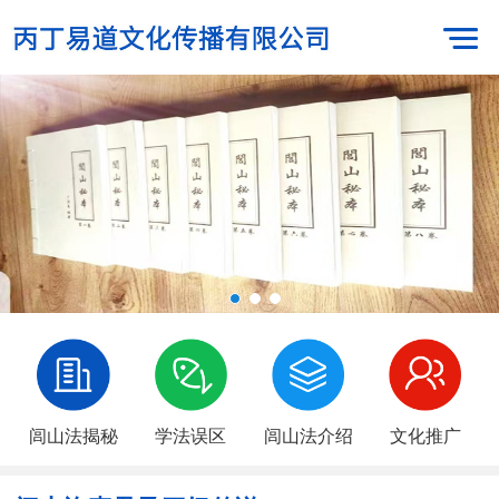
闾山法揭秘
学法误区
闾山法介绍
文化推广