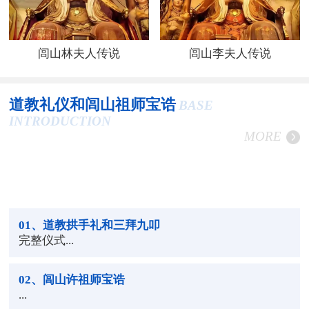
闾山林夫人传说
闾山李夫人传说
道教礼仪和闾山祖师宝诰
BASE
INTRODUCTION
MORE
01
、道教拱手礼和三拜九叩
完整仪式...
02
、闾山许祖师宝诰
...