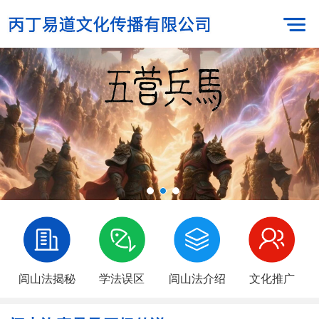
闾山法揭秘
学法误区
闾山法介绍
文化推广