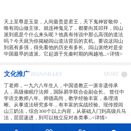
天上至尊是玉皇，人间最贵是君王，天下鬼神皆敬仰，
唯有闾山做主张。就连神鬼见了，都要向其叩拜，闾山
派到底是个什么来头呢？他真有传说中那么高强的道法
吗？今天就为你揭秘闾山道法背后的玄机。要说这闾山
到底有多强，得先看他的历史有多长。闾山派绝对是全
中国最早的道派。它起源于先秦时期的闽越地...
<详情>
文化推广
MORE
HONORARY
丁老师，一九六八年生人，中国道教正一派非遗传承
人，高级催眠疗法师，国际易学联合会副会长。 曾任中
学语文教师八年。师德高尚，教学经验丰富，条理清
晰。从事道法研究多年，有丰富的实战经验。现传授闾
山三奶法，综合300个以上内容，从基础入门到高级兵马
法，层层递进，到可以独立应对各类事...
<详情>