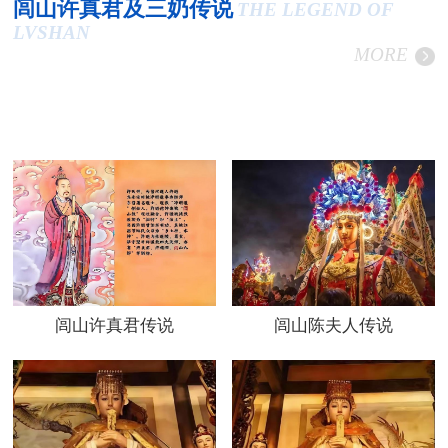
闾山许真君及三奶传说
THE LEGEND OF
LVSHAN
MORE
闾山许真君传说
闾山陈夫人传说