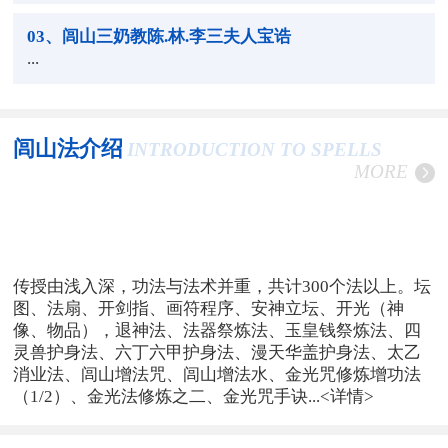
03
、闾山三奶教陈.林.李三夫人宝诰
...
闾山法介绍
INTRODUCTION TO SPELLS
MORE
传授由浅入深，功法与法术并重，共计300个法以上。坛
图、法扇、开剑指、画符程序、安神立坛、开光（神
像、物品），退神法、法器祭炼法、玉皇钱祭炼法、四
灵兽护身法、六丁六甲护身法、漫天华盖护身法、太乙
消业法、闾山增法咒、闾山增法水、金光咒修炼增功法
（1/2）、金光法修炼之二、金光咒手诀...
<详情>