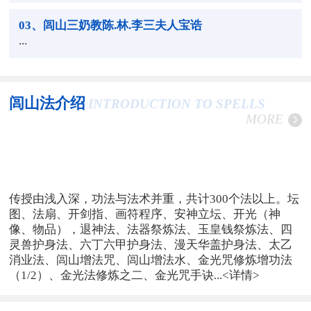
03
、闾山三奶教陈.林.李三夫人宝诰
...
闾山法介绍
INTRODUCTION TO SPELLS
MORE
传授由浅入深，功法与法术并重，共计300个法以上。坛
图、法扇、开剑指、画符程序、安神立坛、开光（神
像、物品），退神法、法器祭炼法、玉皇钱祭炼法、四
灵兽护身法、六丁六甲护身法、漫天华盖护身法、太乙
消业法、闾山增法咒、闾山增法水、金光咒修炼增功法
（1/2）、金光法修炼之二、金光咒手诀...
<详情>