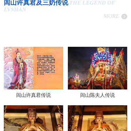
闾山许真君及三奶传说
THE LEGEND OF
LVSHAN
MORE
闾山许真君传说
闾山陈夫人传说