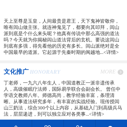
天上至尊是玉皇，人间最贵是君王，天下鬼神皆敬仰，
唯有闾山做主张。就连神鬼见了，都要向其叩拜，闾山
派到底是个什么来头呢？他真有传说中那么高强的道法
吗？今天就为你揭秘闾山道法背后的玄机。要说这闾山
到底有多强，得先看他的历史有多长。闾山派绝对是全
中国最早的道派。它起源于先秦时期的闽越地...
<详情>
文化推广
MORE
HONORARY
丁老师，一九六八年生人，中国道教正一派非遗传承
人，高级催眠疗法师，国际易学联合会副会长。 曾任中
学语文教师八年。师德高尚，教学经验丰富，条理清
晰。从事道法研究多年，有丰富的实战经验。现传授闾
山三奶法，综合300个以上内容，从基础入门到高级兵马
法，层层递进，到可以独立应对各类事...
<详情>