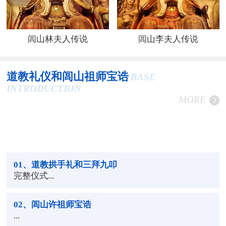
闾山林夫人传说
闾山李夫人传说
道教礼仪和闾山祖师宝诰
BASE
INTRODUCTION
MORE
01
、道教拱手礼和三拜九叩
完整仪式...
02
、闾山许祖师宝诰
...