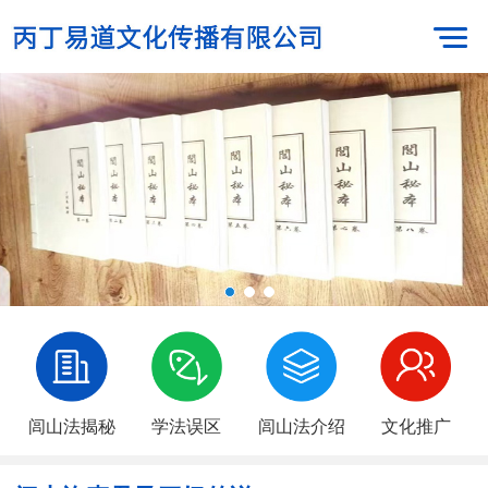
闾山法揭秘
学法误区
闾山法介绍
文化推广