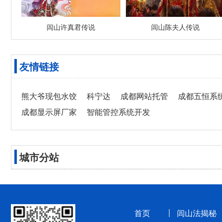
闾山许真君传说
闾山陈夫人传说
友情链接
熊大爷现包水饺
科宁达
成都网站托管
成都五恒系
成都显示屏厂家
智能管控系统开发
城市分站
首页
闾山法揭秘