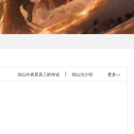
闾山许真君及三奶传说
闾山法介绍
更多>>