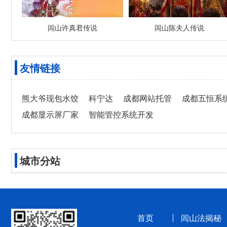
闾山许真君传说
闾山陈夫人传说
友情链接
熊大爷现包水饺
科宁达
成都网站托管
成都五恒系
成都显示屏厂家
智能管控系统开发
城市分站
首页
闾山法揭秘