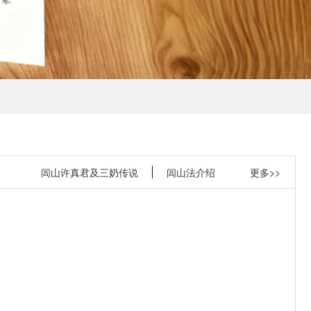
闾山许真君及三奶传说
闾山法介绍
更多>>