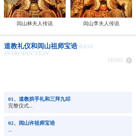
闾山林夫人传说
闾山李夫人传说
道教礼仪和闾山祖师宝诰
BASE
INTRODUCTION
MORE
01
、道教拱手礼和三拜九叩
完整仪式...
02
、闾山许祖师宝诰
...