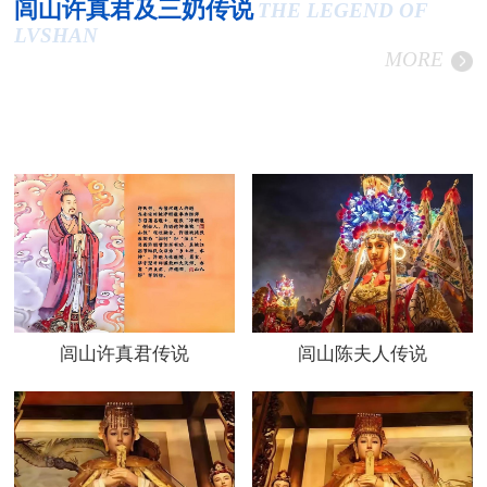
闾山许真君及三奶传说
THE LEGEND OF
LVSHAN
MORE
闾山许真君传说
闾山陈夫人传说