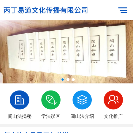
闾山法揭秘
学法误区
闾山法介绍
文化推广