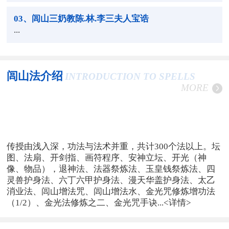
03
、闾山三奶教陈.林.李三夫人宝诰
...
闾山法介绍
INTRODUCTION TO SPELLS
MORE
传授由浅入深，功法与法术并重，共计300个法以上。坛
图、法扇、开剑指、画符程序、安神立坛、开光（神
像、物品），退神法、法器祭炼法、玉皇钱祭炼法、四
灵兽护身法、六丁六甲护身法、漫天华盖护身法、太乙
消业法、闾山增法咒、闾山增法水、金光咒修炼增功法
（1/2）、金光法修炼之二、金光咒手诀...
<详情>