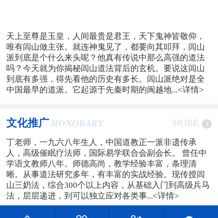
天上至尊是玉皇，人间最贵是君王，天下鬼神皆敬仰，
唯有闾山做主张。就连神鬼见了，都要向其叩拜，闾山
派到底是个什么来头呢？他真有传说中那么高强的道法
吗？今天就为你揭秘闾山道法背后的玄机。要说这闾山
到底有多强，得先看他的历史有多长。闾山派绝对是全
中国最早的道派。它起源于先秦时期的闽越地...
<详情>
文化推广
MORE
HONORARY
丁老师，一九六八年生人，中国道教正一派非遗传承
人，高级催眠疗法师，国际易学联合会副会长。 曾任中
学语文教师八年。师德高尚，教学经验丰富，条理清
晰。从事道法研究多年，有丰富的实战经验。现传授闾
山三奶法，综合300个以上内容，从基础入门到高级兵马
法，层层递进，到可以独立应对各类事...
<详情>