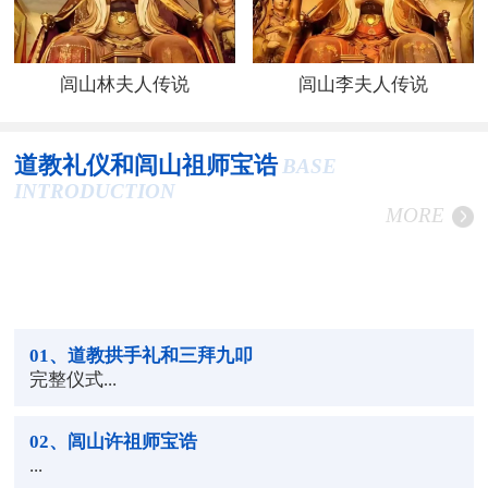
闾山林夫人传说
闾山李夫人传说
道教礼仪和闾山祖师宝诰
BASE
INTRODUCTION
MORE
01
、道教拱手礼和三拜九叩
完整仪式...
02
、闾山许祖师宝诰
...