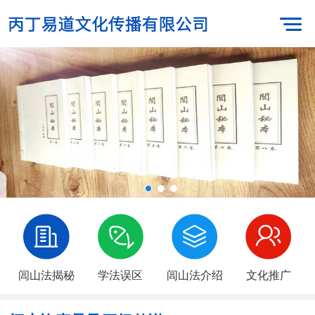
闾山法揭秘
学法误区
闾山法介绍
文化推广