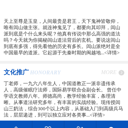
天上至尊是玉皇，人间最贵是君王，天下鬼神皆敬仰，
唯有闾山做主张。就连神鬼见了，都要向其叩拜，闾山
派到底是个什么来头呢？他真有传说中那么高强的道法
吗？今天就为你揭秘闾山道法背后的玄机。要说这闾山
到底有多强，得先看他的历史有多长。闾山派绝对是全
中国最早的道派。它起源于先秦时期的闽越地...
<详情>
文化推广
MORE
HONORARY
丁老师，一九六八年生人，中国道教正一派非遗传承
人，高级催眠疗法师，国际易学联合会副会长。 曾任中
学语文教师八年。师德高尚，教学经验丰富，条理清
晰。从事道法研究多年，有丰富的实战经验。现传授闾
山三奶法，综合300个以上内容，从基础入门到高级兵马
法，层层递进，到可以独立应对各类事...
<详情>