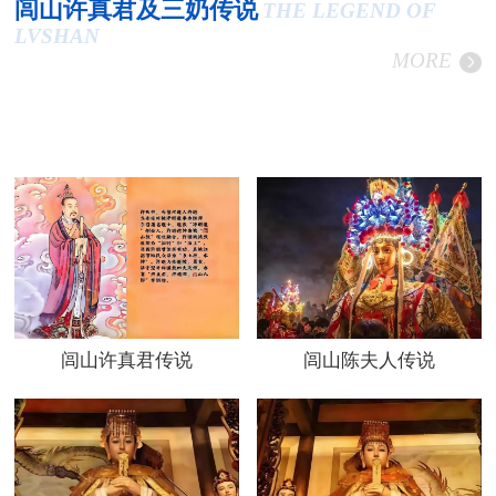
闾山许真君及三奶传说
THE LEGEND OF
LVSHAN
MORE
闾山许真君传说
闾山陈夫人传说