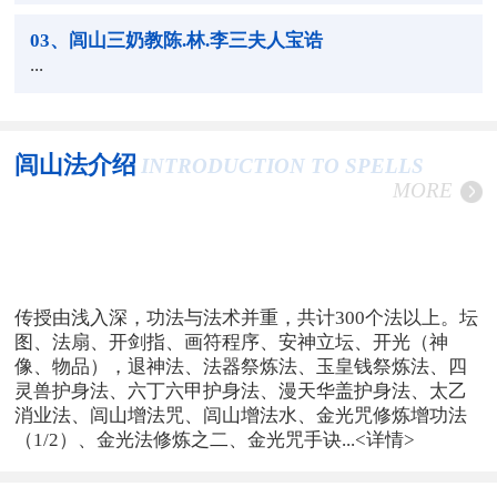
03
、闾山三奶教陈.林.李三夫人宝诰
...
闾山法介绍
INTRODUCTION TO SPELLS
MORE
传授由浅入深，功法与法术并重，共计300个法以上。坛
图、法扇、开剑指、画符程序、安神立坛、开光（神
像、物品），退神法、法器祭炼法、玉皇钱祭炼法、四
灵兽护身法、六丁六甲护身法、漫天华盖护身法、太乙
消业法、闾山增法咒、闾山增法水、金光咒修炼增功法
（1/2）、金光法修炼之二、金光咒手诀...
<详情>