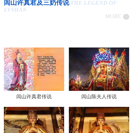
闾山许真君及三奶传说
THE LEGEND OF
LVSHAN
MORE
闾山许真君传说
闾山陈夫人传说