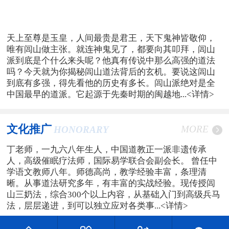
天上至尊是玉皇，人间最贵是君王，天下鬼神皆敬仰，
唯有闾山做主张。就连神鬼见了，都要向其叩拜，闾山
派到底是个什么来头呢？他真有传说中那么高强的道法
吗？今天就为你揭秘闾山道法背后的玄机。要说这闾山
到底有多强，得先看他的历史有多长。闾山派绝对是全
中国最早的道派。它起源于先秦时期的闽越地...
<详情>
文化推广
MORE
HONORARY
丁老师，一九六八年生人，中国道教正一派非遗传承
人，高级催眠疗法师，国际易学联合会副会长。 曾任中
学语文教师八年。师德高尚，教学经验丰富，条理清
晰。从事道法研究多年，有丰富的实战经验。现传授闾
山三奶法，综合300个以上内容，从基础入门到高级兵马
法，层层递进，到可以独立应对各类事...
<详情>