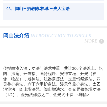
03
、闾山三奶教陈.林.李三夫人宝诰
...
闾山法介绍
INTRODUCTION TO SPELLS
MORE
传授由浅入深，功法与法术并重，共计300个法以上。坛
图、法扇、开剑指、画符程序、安神立坛、开光（神
像、物品），退神法、法器祭炼法、玉皇钱祭炼法、四
灵兽护身法、六丁六甲护身法、漫天华盖护身法、太乙
消业法、闾山增法咒、闾山增法水、金光咒修炼增功法
（1/2）、金光法修炼之二、金光咒手诀...
<详情>