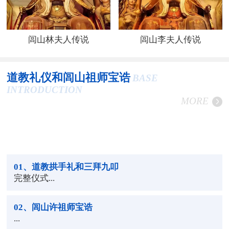
闾山林夫人传说
闾山李夫人传说
道教礼仪和闾山祖师宝诰
BASE
INTRODUCTION
MORE
01
、道教拱手礼和三拜九叩
完整仪式...
02
、闾山许祖师宝诰
...