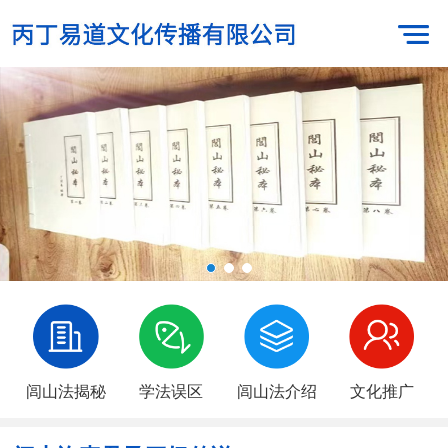
闾山法揭秘
学法误区
闾山法介绍
文化推广