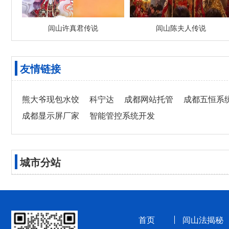
闾山许真君传说
闾山陈夫人传说
友情链接
熊大爷现包水饺
科宁达
成都网站托管
成都五恒系
成都显示屏厂家
智能管控系统开发
城市分站
首页
闾山法揭秘