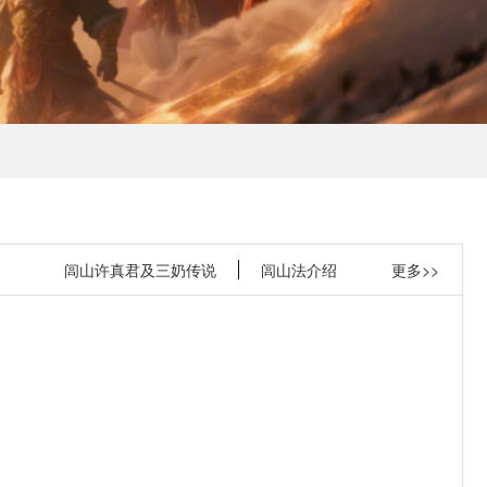
闾山许真君及三奶传说
闾山法介绍
更多>>