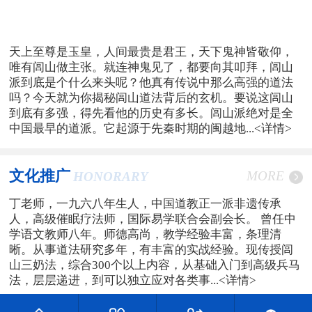
天上至尊是玉皇，人间最贵是君王，天下鬼神皆敬仰，
唯有闾山做主张。就连神鬼见了，都要向其叩拜，闾山
派到底是个什么来头呢？他真有传说中那么高强的道法
吗？今天就为你揭秘闾山道法背后的玄机。要说这闾山
到底有多强，得先看他的历史有多长。闾山派绝对是全
中国最早的道派。它起源于先秦时期的闽越地...
<详情>
文化推广
MORE
HONORARY
丁老师，一九六八年生人，中国道教正一派非遗传承
人，高级催眠疗法师，国际易学联合会副会长。 曾任中
学语文教师八年。师德高尚，教学经验丰富，条理清
晰。从事道法研究多年，有丰富的实战经验。现传授闾
山三奶法，综合300个以上内容，从基础入门到高级兵马
法，层层递进，到可以独立应对各类事...
<详情>