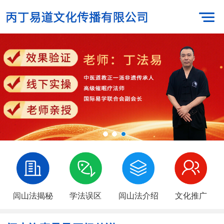
闾山法揭秘
学法误区
闾山法介绍
文化推广