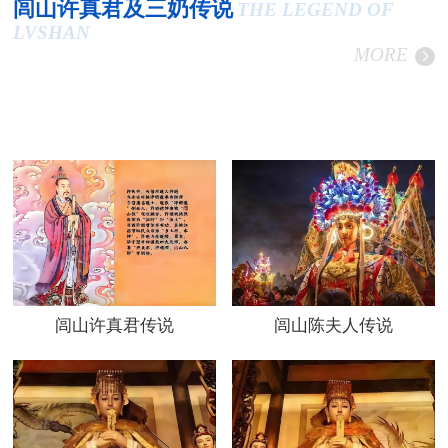
闾山许真君及三奶传说
THE LEGEND OF
LVSHAN
MORE
闾山许真君传说
闾山陈夫人传说