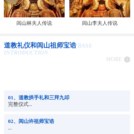
闾山林夫人传说
闾山李夫人传说
道教礼仪和闾山祖师宝诰
BASE
INTRODUCTION
MORE
01
、道教拱手礼和三拜九叩
完整仪式...
02
、闾山许祖师宝诰
...