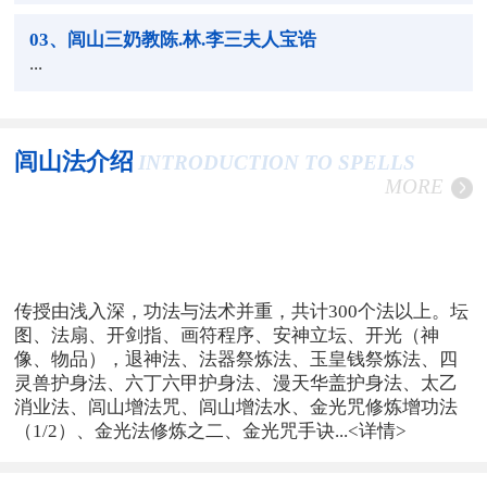
03
、闾山三奶教陈.林.李三夫人宝诰
...
闾山法介绍
INTRODUCTION TO SPELLS
MORE
传授由浅入深，功法与法术并重，共计300个法以上。坛
图、法扇、开剑指、画符程序、安神立坛、开光（神
像、物品），退神法、法器祭炼法、玉皇钱祭炼法、四
灵兽护身法、六丁六甲护身法、漫天华盖护身法、太乙
消业法、闾山增法咒、闾山增法水、金光咒修炼增功法
（1/2）、金光法修炼之二、金光咒手诀...
<详情>