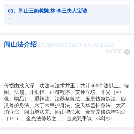
03
、闾山三奶教陈.林.李三夫人宝诰
...
闾山法介绍
INTRODUCTION TO SPELLS
MORE
传授由浅入深，功法与法术并重，共计300个法以上。坛
图、法扇、开剑指、画符程序、安神立坛、开光（神
像、物品），退神法、法器祭炼法、玉皇钱祭炼法、四
灵兽护身法、六丁六甲护身法、漫天华盖护身法、太乙
消业法、闾山增法咒、闾山增法水、金光咒修炼增功法
（1/2）、金光法修炼之二、金光咒手诀...
<详情>