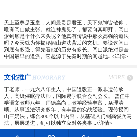
天上至尊是玉皇，人间最贵是君王，天下鬼神皆敬仰，
唯有闾山做主张。就连神鬼见了，都要向其叩拜，闾山
派到底是个什么来头呢？他真有传说中那么高强的道法
吗？今天就为你揭秘闾山道法背后的玄机。要说这闾山
到底有多强，得先看他的历史有多长。闾山派绝对是全
中国最早的道派。它起源于先秦时期的闽越地...
<详情>
文化推广
MORE
HONORARY
丁老师，一九六八年生人，中国道教正一派非遗传承
人，高级催眠疗法师，国际易学联合会副会长。 曾任中
学语文教师八年。师德高尚，教学经验丰富，条理清
晰。从事道法研究多年，有丰富的实战经验。现传授闾
山三奶法，综合300个以上内容，从基础入门到高级兵马
法，层层递进，到可以独立应对各类事...
<详情>