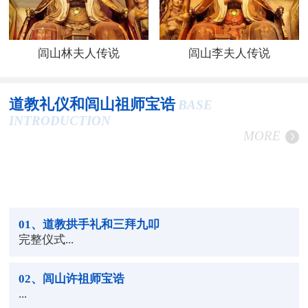
闾山林夫人传说
闾山李夫人传说
道教礼仪和闾山祖师宝诰
BASE
INTRODUCTION
MORE
01
、道教拱手礼和三拜九叩
完整仪式...
02
、闾山许祖师宝诰
...