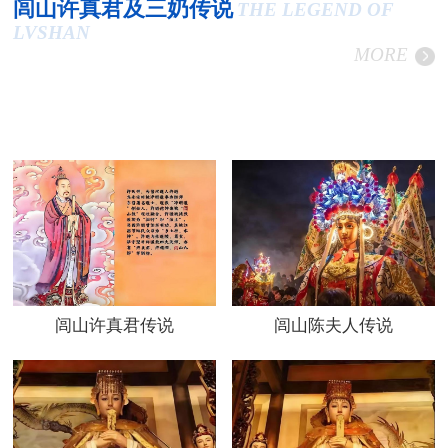
闾山许真君及三奶传说
THE LEGEND OF
LVSHAN
MORE
闾山许真君传说
闾山陈夫人传说