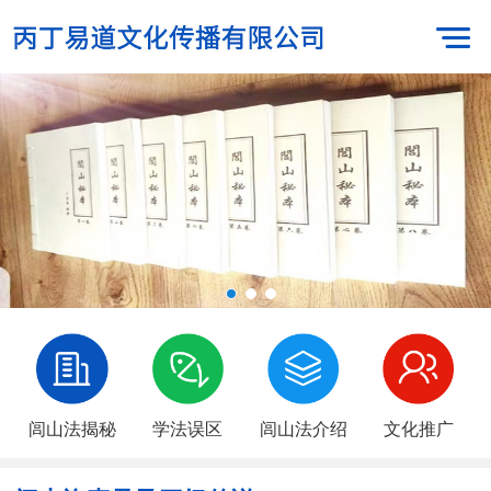
闾山法揭秘
学法误区
闾山法介绍
文化推广