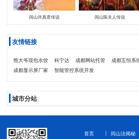
闾山许真君传说
闾山陈夫人传说
友情链接
熊大爷现包水饺
科宁达
成都网站托管
成都五恒系
成都显示屏厂家
智能管控系统开发
城市分站
首页
闾山法揭秘