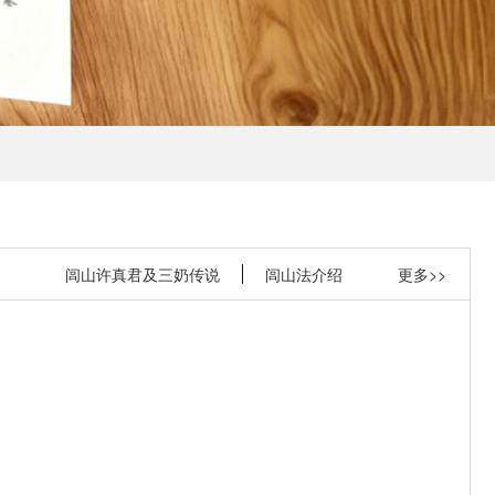
闾山许真君及三奶传说
闾山法介绍
更多>>