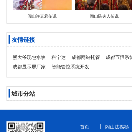
闾山许真君传说
闾山陈夫人传说
友情链接
熊大爷现包水饺
科宁达
成都网站托管
成都五恒系
成都显示屏厂家
智能管控系统开发
城市分站
首页
闾山法揭秘