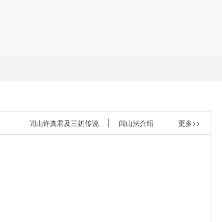
闾山许真君及三奶传说
闾山法介绍
更多>>