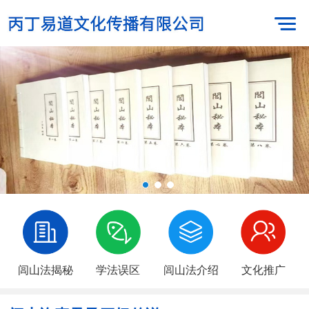
闾山法揭秘
学法误区
闾山法介绍
文化推广