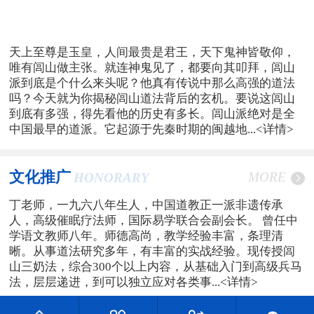
天上至尊是玉皇，人间最贵是君王，天下鬼神皆敬仰，
唯有闾山做主张。就连神鬼见了，都要向其叩拜，闾山
派到底是个什么来头呢？他真有传说中那么高强的道法
吗？今天就为你揭秘闾山道法背后的玄机。要说这闾山
到底有多强，得先看他的历史有多长。闾山派绝对是全
中国最早的道派。它起源于先秦时期的闽越地...
<详情>
文化推广
MORE
HONORARY
丁老师，一九六八年生人，中国道教正一派非遗传承
人，高级催眠疗法师，国际易学联合会副会长。 曾任中
学语文教师八年。师德高尚，教学经验丰富，条理清
晰。从事道法研究多年，有丰富的实战经验。现传授闾
山三奶法，综合300个以上内容，从基础入门到高级兵马
法，层层递进，到可以独立应对各类事...
<详情>