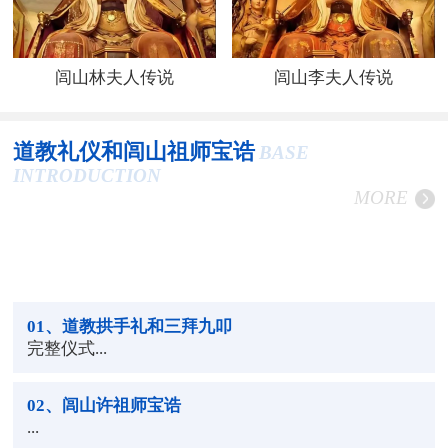
闾山林夫人传说
闾山李夫人传说
道教礼仪和闾山祖师宝诰
BASE
INTRODUCTION
MORE
01
、道教拱手礼和三拜九叩
完整仪式...
02
、闾山许祖师宝诰
...