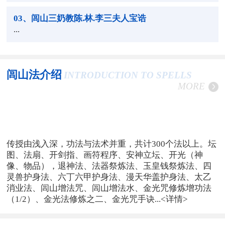
03
、闾山三奶教陈.林.李三夫人宝诰
...
闾山法介绍
INTRODUCTION TO SPELLS
MORE
传授由浅入深，功法与法术并重，共计300个法以上。坛
图、法扇、开剑指、画符程序、安神立坛、开光（神
像、物品），退神法、法器祭炼法、玉皇钱祭炼法、四
灵兽护身法、六丁六甲护身法、漫天华盖护身法、太乙
消业法、闾山增法咒、闾山增法水、金光咒修炼增功法
（1/2）、金光法修炼之二、金光咒手诀...
<详情>