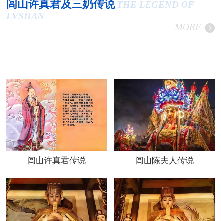
闾山许真君及三奶传说
THE LEGEND OF
LVSHAN
MORE
闾山许真君传说
闾山陈夫人传说