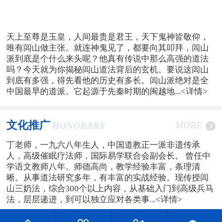
天上至尊是玉皇，人间最贵是君王，天下鬼神皆敬仰，
唯有闾山做主张。就连神鬼见了，都要向其叩拜，闾山
派到底是个什么来头呢？他真有传说中那么高强的道法
吗？今天就为你揭秘闾山道法背后的玄机。要说这闾山
到底有多强，得先看他的历史有多长。闾山派绝对是全
中国最早的道派。它起源于先秦时期的闽越地...
<详情>
文化推广
MORE
HONORARY
丁老师，一九六八年生人，中国道教正一派非遗传承
人，高级催眠疗法师，国际易学联合会副会长。 曾任中
学语文教师八年。师德高尚，教学经验丰富，条理清
晰。从事道法研究多年，有丰富的实战经验。现传授闾
山三奶法，综合300个以上内容，从基础入门到高级兵马
法，层层递进，到可以独立应对各类事...
<详情>