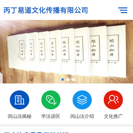
闾山法揭秘
学法误区
闾山法介绍
文化推广