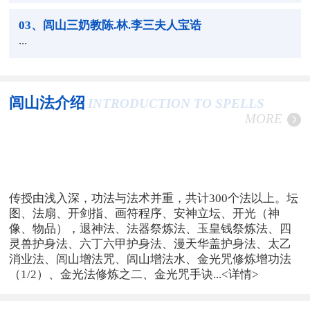
03
、闾山三奶教陈.林.李三夫人宝诰
...
闾山法介绍
INTRODUCTION TO SPELLS
MORE
传授由浅入深，功法与法术并重，共计300个法以上。坛
图、法扇、开剑指、画符程序、安神立坛、开光（神
像、物品），退神法、法器祭炼法、玉皇钱祭炼法、四
灵兽护身法、六丁六甲护身法、漫天华盖护身法、太乙
消业法、闾山增法咒、闾山增法水、金光咒修炼增功法
（1/2）、金光法修炼之二、金光咒手诀...
<详情>