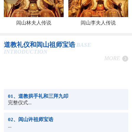
闾山林夫人传说
闾山李夫人传说
道教礼仪和闾山祖师宝诰
BASE
INTRODUCTION
MORE
01
、道教拱手礼和三拜九叩
完整仪式...
02
、闾山许祖师宝诰
...