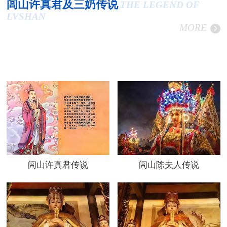
闾山许真君及三奶传说
THE LEGEND OF
LVSHAN
MORE
闾山许真君传说
闾山陈夫人传说