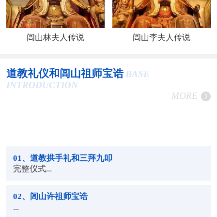
闾山林夫人传说
闾山李夫人传说
道教礼仪和闾山祖师宝诰
BASE
INTRODUCTION
MORE
01
、道教拱手礼和三拜九叩
完整仪式...
02
、闾山许祖师宝诰
...