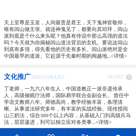
天上至尊是玉皇，人间最贵是君王，天下鬼神皆敬仰，
唯有闾山做主张。就连神鬼见了，都要向其叩拜，闾山
派到底是个什么来头呢？他真有传说中那么高强的道法
吗？今天就为你揭秘闾山道法背后的玄机。要说这闾山
到底有多强，得先看他的历史有多长。闾山派绝对是全
中国最早的道派。它起源于先秦时期的闽越地...
<详情>
文化推广
MORE
HONORARY
丁老师，一九六八年生人，中国道教正一派非遗传承
人，高级催眠疗法师，国际易学联合会副会长。 曾任中
学语文教师八年。师德高尚，教学经验丰富，条理清
晰。从事道法研究多年，有丰富的实战经验。现传授闾
山三奶法，综合300个以上内容，从基础入门到高级兵马
法，层层递进，到可以独立应对各类事...
<详情>