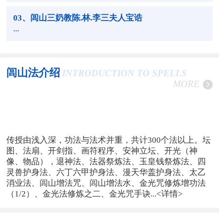
03
、闾山三奶教陈.林.李三夫人宝诰
...
闾山法介绍
INTRODUCTION TO SPELLS
MORE
传授由浅入深，功法与法术并重，共计300个法以上。坛
图、法扇、开剑指、画符程序、安神立坛、开光（神
像、物品），退神法、法器祭炼法、玉皇钱祭炼法、四
灵兽护身法、六丁六甲护身法、漫天华盖护身法、太乙
消业法、闾山增法咒、闾山增法水、金光咒修炼增功法
（1/2）、金光法修炼之二、金光咒手诀...
<详情>