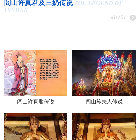
闾山许真君及三奶传说
THE LEGEND OF
LVSHAN
MORE
闾山许真君传说
闾山陈夫人传说