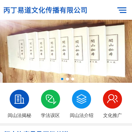
闾山法揭秘
学法误区
闾山法介绍
文化推广