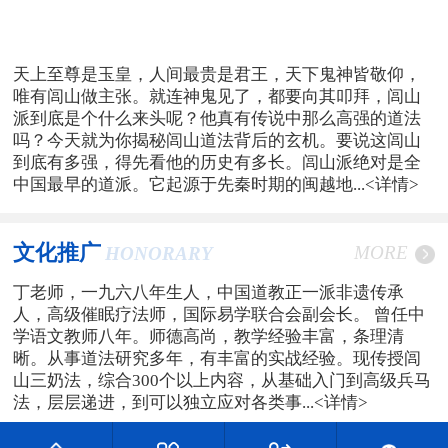
天上至尊是玉皇，人间最贵是君王，天下鬼神皆敬仰，
唯有闾山做主张。就连神鬼见了，都要向其叩拜，闾山
派到底是个什么来头呢？他真有传说中那么高强的道法
吗？今天就为你揭秘闾山道法背后的玄机。要说这闾山
到底有多强，得先看他的历史有多长。闾山派绝对是全
中国最早的道派。它起源于先秦时期的闽越地...
<详情>
文化推广
MORE
HONORARY
丁老师，一九六八年生人，中国道教正一派非遗传承
人，高级催眠疗法师，国际易学联合会副会长。 曾任中
学语文教师八年。师德高尚，教学经验丰富，条理清
晰。从事道法研究多年，有丰富的实战经验。现传授闾
山三奶法，综合300个以上内容，从基础入门到高级兵马
法，层层递进，到可以独立应对各类事...
<详情>