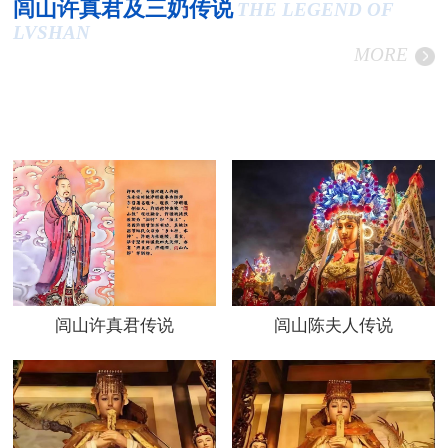
闾山许真君及三奶传说
THE LEGEND OF
LVSHAN
MORE
闾山许真君传说
闾山陈夫人传说