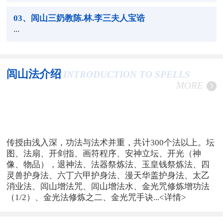
03
、闾山三奶教陈.林.李三夫人宝诰
...
闾山法介绍
INTRODUCTION TO SPELLS
MORE
传授由浅入深，功法与法术并重，共计300个法以上。坛
图、法扇、开剑指、画符程序、安神立坛、开光（神
像、物品），退神法、法器祭炼法、玉皇钱祭炼法、四
灵兽护身法、六丁六甲护身法、漫天华盖护身法、太乙
消业法、闾山增法咒、闾山增法水、金光咒修炼增功法
（1/2）、金光法修炼之二、金光咒手诀...
<详情>