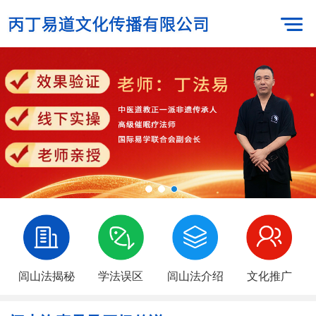
闾山法揭秘
学法误区
闾山法介绍
文化推广