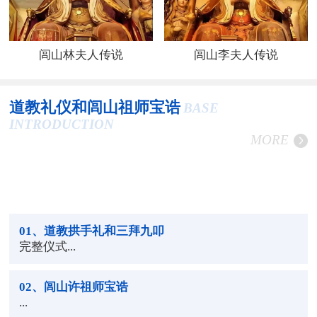
闾山林夫人传说
闾山李夫人传说
道教礼仪和闾山祖师宝诰
BASE
INTRODUCTION
MORE
01
、道教拱手礼和三拜九叩
完整仪式...
02
、闾山许祖师宝诰
...