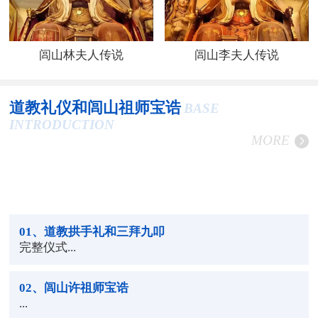
闾山林夫人传说
闾山李夫人传说
道教礼仪和闾山祖师宝诰
BASE
INTRODUCTION
MORE
01
、道教拱手礼和三拜九叩
完整仪式...
02
、闾山许祖师宝诰
...