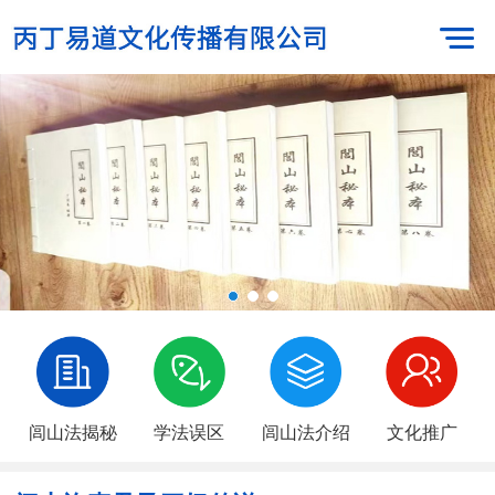
闾山法揭秘
学法误区
闾山法介绍
文化推广