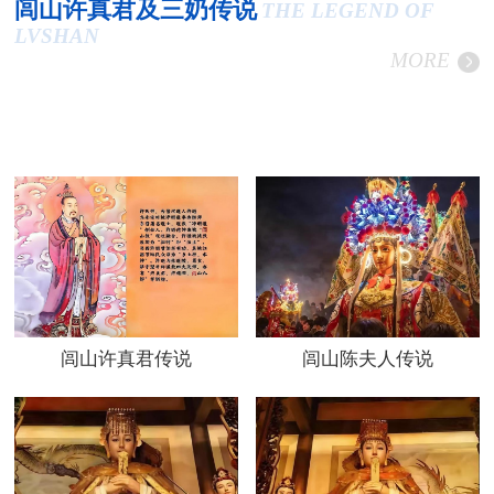
闾山许真君及三奶传说
THE LEGEND OF
LVSHAN
MORE
闾山许真君传说
闾山陈夫人传说