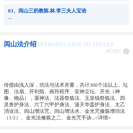
03
、闾山三奶教陈.林.李三夫人宝诰
...
闾山法介绍
INTRODUCTION TO SPELLS
MORE
传授由浅入深，功法与法术并重，共计300个法以上。坛
图、法扇、开剑指、画符程序、安神立坛、开光（神
像、物品），退神法、法器祭炼法、玉皇钱祭炼法、四
灵兽护身法、六丁六甲护身法、漫天华盖护身法、太乙
消业法、闾山增法咒、闾山增法水、金光咒修炼增功法
（1/2）、金光法修炼之二、金光咒手诀...
<详情>