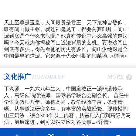
天上至尊是玉皇，人间最贵是君王，天下鬼神皆敬仰，
唯有闾山做主张。就连神鬼见了，都要向其叩拜，闾山
派到底是个什么来头呢？他真有传说中那么高强的道法
吗？今天就为你揭秘闾山道法背后的玄机。要说这闾山
到底有多强，得先看他的历史有多长。闾山派绝对是全
中国最早的道派。它起源于先秦时期的闽越地...
<详情>
文化推广
MORE
HONORARY
丁老师，一九六八年生人，中国道教正一派非遗传承
人，高级催眠疗法师，国际易学联合会副会长。 曾任中
学语文教师八年。师德高尚，教学经验丰富，条理清
晰。从事道法研究多年，有丰富的实战经验。现传授闾
山三奶法，综合300个以上内容，从基础入门到高级兵马
法，层层递进，到可以独立应对各类事...
<详情>