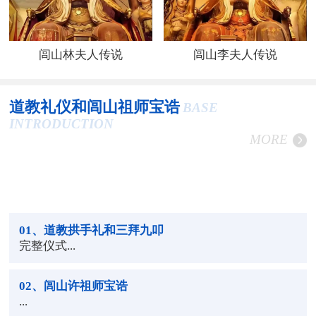
闾山林夫人传说
闾山李夫人传说
道教礼仪和闾山祖师宝诰
BASE
INTRODUCTION
MORE
01
、道教拱手礼和三拜九叩
完整仪式...
02
、闾山许祖师宝诰
...