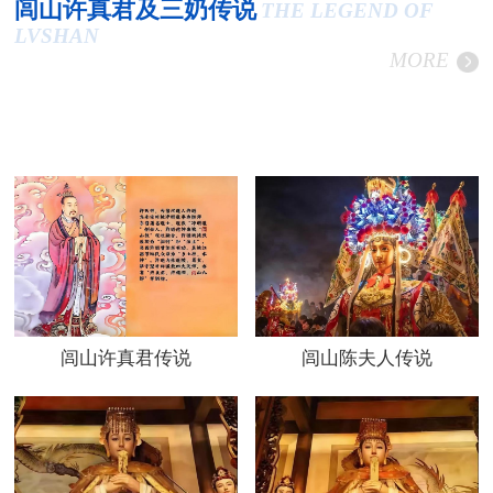
闾山许真君及三奶传说
THE LEGEND OF
LVSHAN
MORE
闾山许真君传说
闾山陈夫人传说