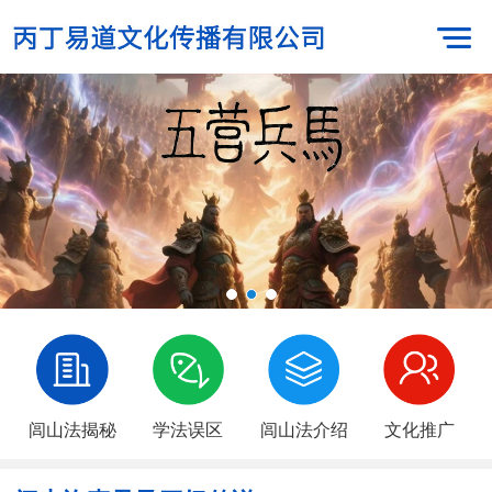
闾山法揭秘
学法误区
闾山法介绍
文化推广