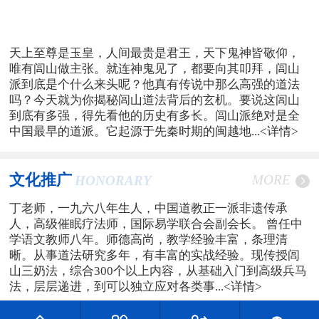
天上至尊是玉皇，人间最贵是君王，天下鬼神皆敬仰，
唯有闾山做主张。就连神鬼见了，都要向其叩拜，闾山
派到底是个什么来头呢？他真有传说中那么高强的道法
吗？今天就为你揭秘闾山道法背后的玄机。要说这闾山
到底有多强，得先看他的历史有多长。闾山派绝对是全
中国最早的道派。它起源于先秦时期的闽越地...
<详情>
文化推广
MORE
HONORARY
丁老师，一九六八年生人，中国道教正一派非遗传承
人，高级催眠疗法师，国际易学联合会副会长。 曾任中
学语文教师八年。师德高尚，教学经验丰富，条理清
晰。从事道法研究多年，有丰富的实战经验。现传授闾
山三奶法，综合300个以上内容，从基础入门到高级兵马
法，层层递进，到可以独立应对各类事...
<详情>