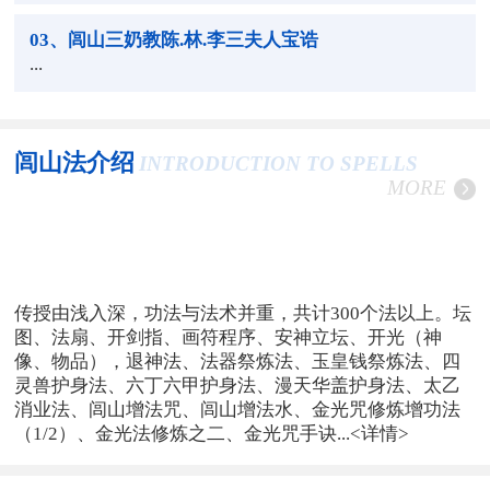
03
、闾山三奶教陈.林.李三夫人宝诰
...
闾山法介绍
INTRODUCTION TO SPELLS
MORE
传授由浅入深，功法与法术并重，共计300个法以上。坛
图、法扇、开剑指、画符程序、安神立坛、开光（神
像、物品），退神法、法器祭炼法、玉皇钱祭炼法、四
灵兽护身法、六丁六甲护身法、漫天华盖护身法、太乙
消业法、闾山增法咒、闾山增法水、金光咒修炼增功法
（1/2）、金光法修炼之二、金光咒手诀...
<详情>