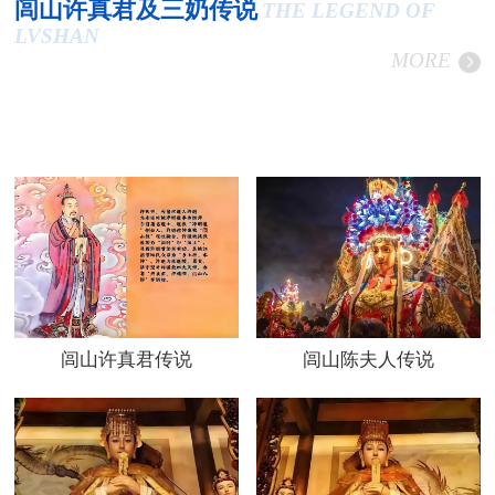
闾山许真君及三奶传说
THE LEGEND OF
LVSHAN
MORE
闾山许真君传说
闾山陈夫人传说