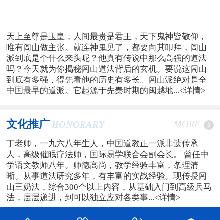
天上至尊是玉皇，人间最贵是君王，天下鬼神皆敬仰，
唯有闾山做主张。就连神鬼见了，都要向其叩拜，闾山
派到底是个什么来头呢？他真有传说中那么高强的道法
吗？今天就为你揭秘闾山道法背后的玄机。要说这闾山
到底有多强，得先看他的历史有多长。闾山派绝对是全
中国最早的道派。它起源于先秦时期的闽越地...
<详情>
文化推广
MORE
HONORARY
丁老师，一九六八年生人，中国道教正一派非遗传承
人，高级催眠疗法师，国际易学联合会副会长。 曾任中
学语文教师八年。师德高尚，教学经验丰富，条理清
晰。从事道法研究多年，有丰富的实战经验。现传授闾
山三奶法，综合300个以上内容，从基础入门到高级兵马
法，层层递进，到可以独立应对各类事...
<详情>