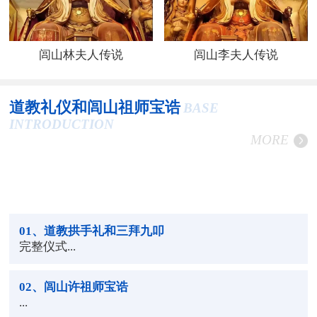
闾山林夫人传说
闾山李夫人传说
道教礼仪和闾山祖师宝诰
BASE
INTRODUCTION
MORE
01
、道教拱手礼和三拜九叩
完整仪式...
02
、闾山许祖师宝诰
...