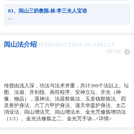
03
、闾山三奶教陈.林.李三夫人宝诰
...
闾山法介绍
INTRODUCTION TO SPELLS
MORE
传授由浅入深，功法与法术并重，共计300个法以上。坛
图、法扇、开剑指、画符程序、安神立坛、开光（神
像、物品），退神法、法器祭炼法、玉皇钱祭炼法、四
灵兽护身法、六丁六甲护身法、漫天华盖护身法、太乙
消业法、闾山增法咒、闾山增法水、金光咒修炼增功法
（1/2）、金光法修炼之二、金光咒手诀...
<详情>