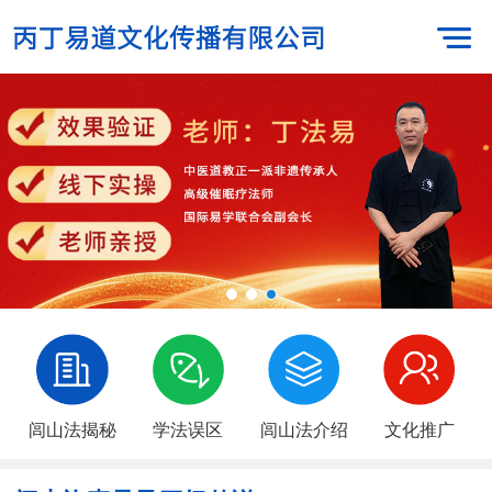
闾山法揭秘
学法误区
闾山法介绍
文化推广