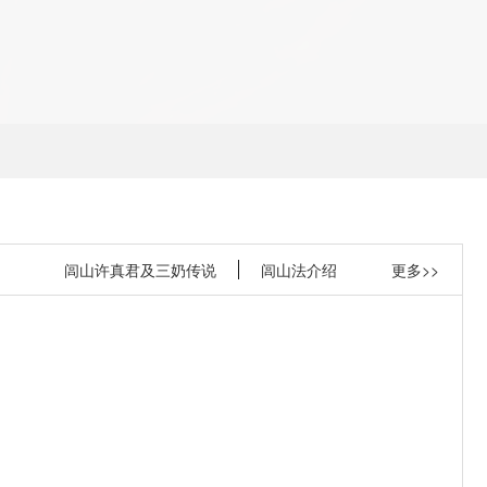
闾山许真君及三奶传说
闾山法介绍
更多>>