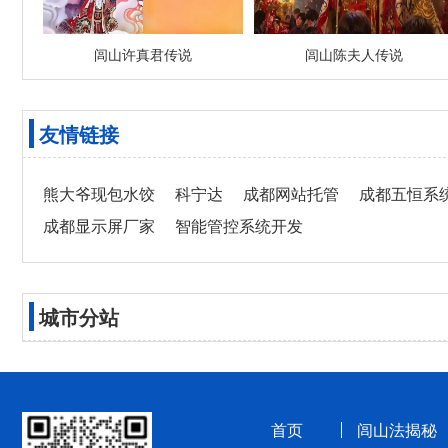
闾山许真君传说
闾山陈夫人传说
友情链接
熊大爷现包水饺
科宁达
成都网站托管
成都五恒系
成都显示屏厂家
智能管控系统开发
城市分站
首页
闾山法揭秘