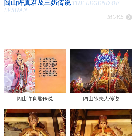
闾山许真君及三奶传说
THE LEGEND OF
LVSHAN
MORE
闾山许真君传说
闾山陈夫人传说