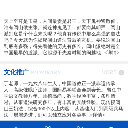
天上至尊是玉皇，人间最贵是君王，天下鬼神皆敬仰，
唯有闾山做主张。就连神鬼见了，都要向其叩拜，闾山
派到底是个什么来头呢？他真有传说中那么高强的道法
吗？今天就为你揭秘闾山道法背后的玄机。要说这闾山
到底有多强，得先看他的历史有多长。闾山派绝对是全
中国最早的道派。它起源于先秦时期的闽越地...
<详情>
文化推广
MORE
HONORARY
丁老师，一九六八年生人，中国道教正一派非遗传承
人，高级催眠疗法师，国际易学联合会副会长。 曾任中
学语文教师八年。师德高尚，教学经验丰富，条理清
晰。从事道法研究多年，有丰富的实战经验。现传授闾
山三奶法，综合300个以上内容，从基础入门到高级兵马
法，层层递进，到可以独立应对各类事...
<详情>