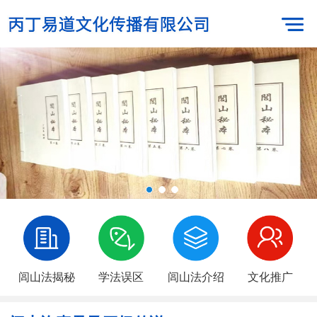
闾山法揭秘
学法误区
闾山法介绍
文化推广