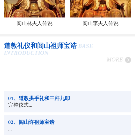
闾山林夫人传说
闾山李夫人传说
道教礼仪和闾山祖师宝诰
BASE
INTRODUCTION
MORE
01
、道教拱手礼和三拜九叩
完整仪式...
02
、闾山许祖师宝诰
...