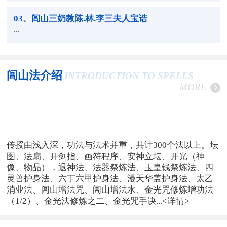
03
、闾山三奶教陈.林.李三夫人宝诰
...
闾山法介绍
INTRODUCTION TO SPELLS
MORE
传授由浅入深，功法与法术并重，共计300个法以上。坛
图、法扇、开剑指、画符程序、安神立坛、开光（神
像、物品），退神法、法器祭炼法、玉皇钱祭炼法、四
灵兽护身法、六丁六甲护身法、漫天华盖护身法、太乙
消业法、闾山增法咒、闾山增法水、金光咒修炼增功法
（1/2）、金光法修炼之二、金光咒手诀...
<详情>