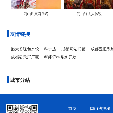
闾山许真君传说
闾山陈夫人传说
友情链接
熊大爷现包水饺
科宁达
成都网站托管
成都五恒系
成都显示屏厂家
智能管控系统开发
城市分站
首页
闾山法揭秘