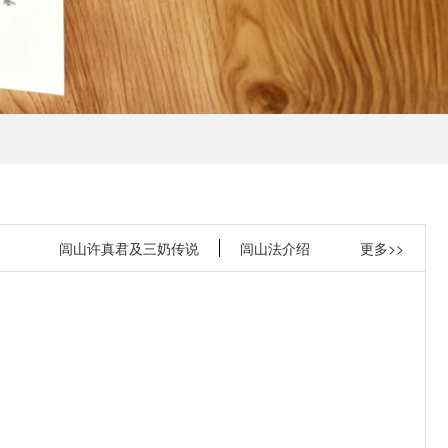
闾山许真君及三奶传说
闾山法介绍
更多>>