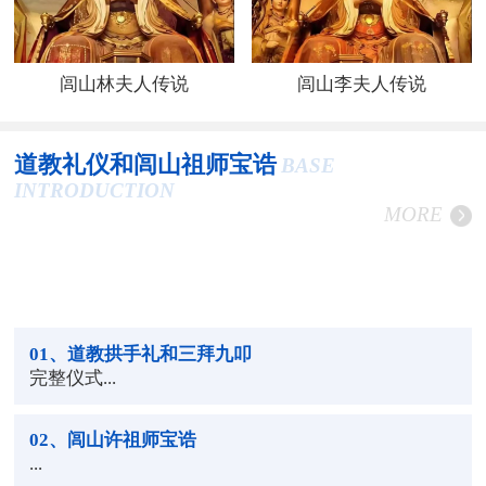
闾山林夫人传说
闾山李夫人传说
道教礼仪和闾山祖师宝诰
BASE
INTRODUCTION
MORE
01
、道教拱手礼和三拜九叩
完整仪式...
02
、闾山许祖师宝诰
...