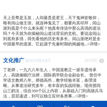
天上至尊是玉皇，人间最贵是君王，天下鬼神皆敬仰，
唯有闾山做主张。就连神鬼见了，都要向其叩拜，闾山
派到底是个什么来头呢？他真有传说中那么高强的道法
吗？今天就为你揭秘闾山道法背后的玄机。要说这闾山
到底有多强，得先看他的历史有多长。闾山派绝对是全
中国最早的道派。它起源于先秦时期的闽越地...
<详情>
文化推广
MORE
HONORARY
丁老师，一九六八年生人，中国道教正一派非遗传承
人，高级催眠疗法师，国际易学联合会副会长。 曾任中
学语文教师八年。师德高尚，教学经验丰富，条理清
晰。从事道法研究多年，有丰富的实战经验。现传授闾
山三奶法，综合300个以上内容，从基础入门到高级兵马
法，层层递进，到可以独立应对各类事...
<详情>