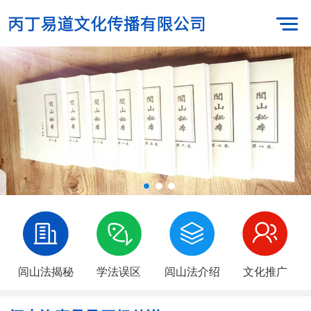
闾山法揭秘
学法误区
闾山法介绍
文化推广