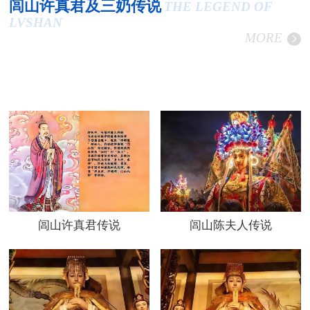
闾山许真君及三奶传说
THE LEGEND OF
LVSHAN
MORE
闾山许真君传说
闾山陈夫人传说