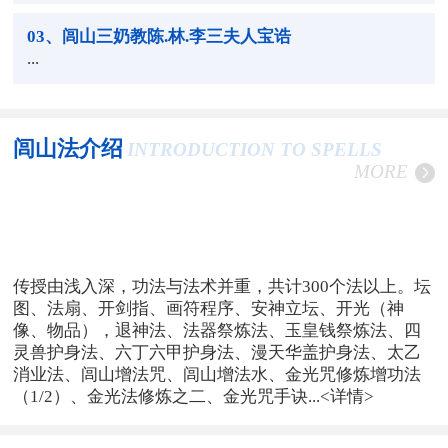
03
、闾山三奶教陈.林.李三夫人宝诰
...
闾山法介绍
INTRODUCTION TO SPELLS
MORE
传授由浅入深，功法与法术并重，共计300个法以上。坛
图、法扇、开剑指、画符程序、安神立坛、开光（神
像、物品），退神法、法器祭炼法、玉皇钱祭炼法、四
灵兽护身法、六丁六甲护身法、漫天华盖护身法、太乙
消业法、闾山增法咒、闾山增法水、金光咒修炼增功法
（1/2）、金光法修炼之二、金光咒手诀...
<详情>