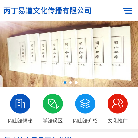
闾山法揭秘
学法误区
闾山法介绍
文化推广