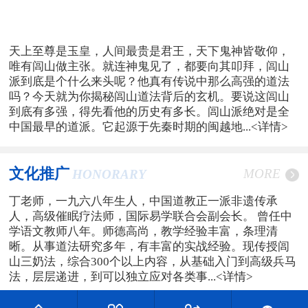
天上至尊是玉皇，人间最贵是君王，天下鬼神皆敬仰，
唯有闾山做主张。就连神鬼见了，都要向其叩拜，闾山
派到底是个什么来头呢？他真有传说中那么高强的道法
吗？今天就为你揭秘闾山道法背后的玄机。要说这闾山
到底有多强，得先看他的历史有多长。闾山派绝对是全
中国最早的道派。它起源于先秦时期的闽越地...
<详情>
文化推广
MORE
HONORARY
丁老师，一九六八年生人，中国道教正一派非遗传承
人，高级催眠疗法师，国际易学联合会副会长。 曾任中
学语文教师八年。师德高尚，教学经验丰富，条理清
晰。从事道法研究多年，有丰富的实战经验。现传授闾
山三奶法，综合300个以上内容，从基础入门到高级兵马
法，层层递进，到可以独立应对各类事...
<详情>