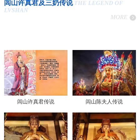
闾山许真君及三奶传说
THE LEGEND OF
LVSHAN
MORE
闾山许真君传说
闾山陈夫人传说