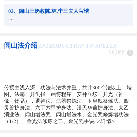
03
、闾山三奶教陈.林.李三夫人宝诰
...
闾山法介绍
INTRODUCTION TO SPELLS
MORE
传授由浅入深，功法与法术并重，共计300个法以上。坛
图、法扇、开剑指、画符程序、安神立坛、开光（神
像、物品），退神法、法器祭炼法、玉皇钱祭炼法、四
灵兽护身法、六丁六甲护身法、漫天华盖护身法、太乙
消业法、闾山增法咒、闾山增法水、金光咒修炼增功法
（1/2）、金光法修炼之二、金光咒手诀...
<详情>