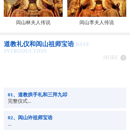
闾山林夫人传说
闾山李夫人传说
道教礼仪和闾山祖师宝诰
BASE
INTRODUCTION
MORE
01
、道教拱手礼和三拜九叩
完整仪式...
02
、闾山许祖师宝诰
...