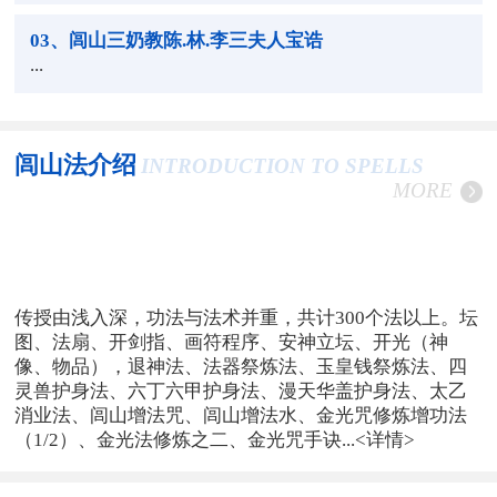
03
、闾山三奶教陈.林.李三夫人宝诰
...
闾山法介绍
INTRODUCTION TO SPELLS
MORE
传授由浅入深，功法与法术并重，共计300个法以上。坛
图、法扇、开剑指、画符程序、安神立坛、开光（神
像、物品），退神法、法器祭炼法、玉皇钱祭炼法、四
灵兽护身法、六丁六甲护身法、漫天华盖护身法、太乙
消业法、闾山增法咒、闾山增法水、金光咒修炼增功法
（1/2）、金光法修炼之二、金光咒手诀...
<详情>