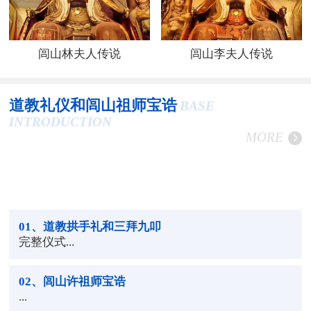
闾山林夫人传说
闾山李夫人传说
道教礼仪和闾山祖师宝诰
BASE
INTRODUCTION
MORE
01
、道教拱手礼和三拜九叩
完整仪式...
02
、闾山许祖师宝诰
...