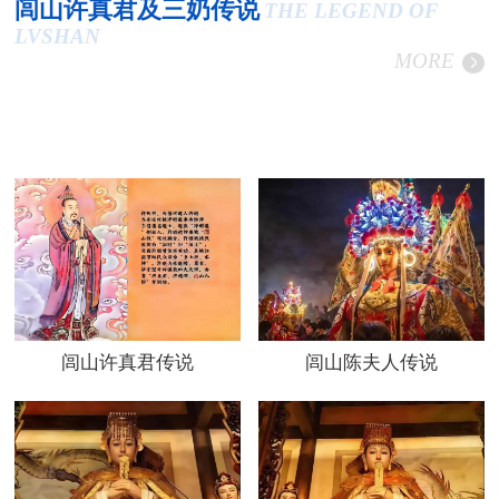
闾山许真君及三奶传说
THE LEGEND OF
LVSHAN
MORE
闾山许真君传说
闾山陈夫人传说