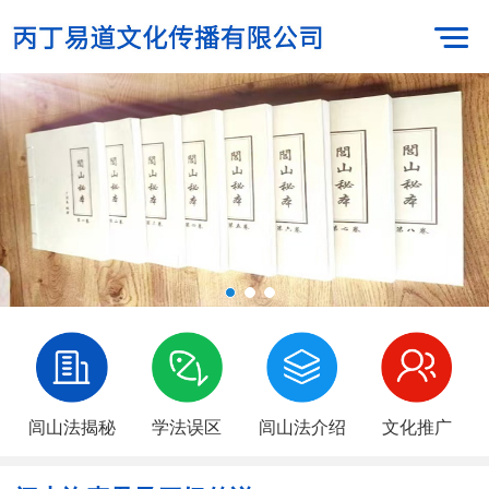
闾山法揭秘
学法误区
闾山法介绍
文化推广