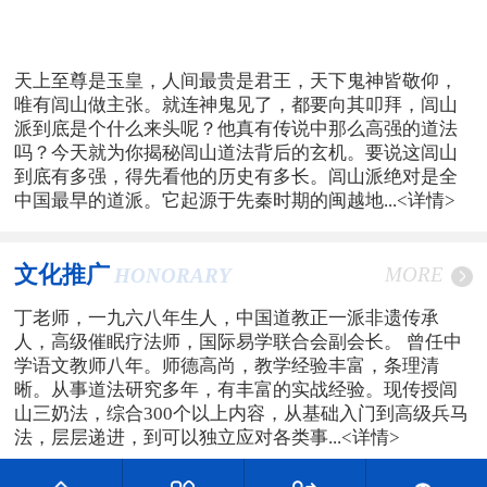
天上至尊是玉皇，人间最贵是君王，天下鬼神皆敬仰，
唯有闾山做主张。就连神鬼见了，都要向其叩拜，闾山
派到底是个什么来头呢？他真有传说中那么高强的道法
吗？今天就为你揭秘闾山道法背后的玄机。要说这闾山
到底有多强，得先看他的历史有多长。闾山派绝对是全
中国最早的道派。它起源于先秦时期的闽越地...
<详情>
文化推广
MORE
HONORARY
丁老师，一九六八年生人，中国道教正一派非遗传承
人，高级催眠疗法师，国际易学联合会副会长。 曾任中
学语文教师八年。师德高尚，教学经验丰富，条理清
晰。从事道法研究多年，有丰富的实战经验。现传授闾
山三奶法，综合300个以上内容，从基础入门到高级兵马
法，层层递进，到可以独立应对各类事...
<详情>