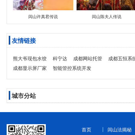
闾山许真君传说
闾山陈夫人传说
友情链接
熊大爷现包水饺
科宁达
成都网站托管
成都五恒系
成都显示屏厂家
智能管控系统开发
城市分站
首页
闾山法揭秘