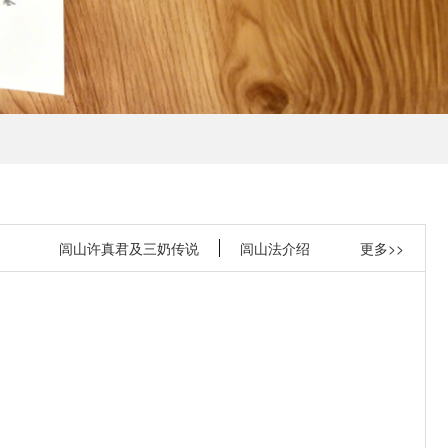
闾山许真君及三奶传说
闾山法介绍
更多>>