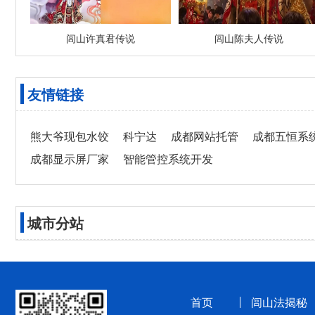
闾山许真君传说
闾山陈夫人传说
友情链接
熊大爷现包水饺
科宁达
成都网站托管
成都五恒系
成都显示屏厂家
智能管控系统开发
城市分站
首页
闾山法揭秘