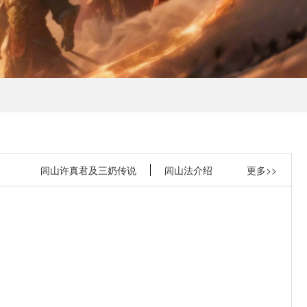
闾山许真君及三奶传说
闾山法介绍
更多>>