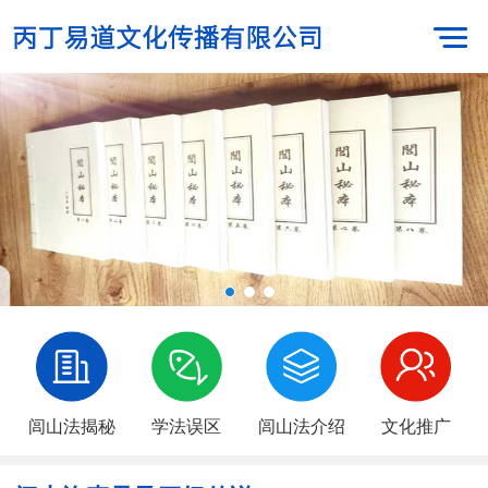
闾山法揭秘
学法误区
闾山法介绍
文化推广