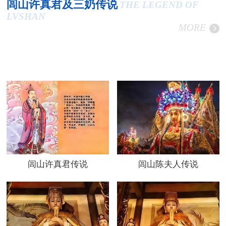
闾山许真君及三奶传说
THE LEGEND OF
LVSHAN
MORE
闾山许真君传说
闾山陈夫人传说