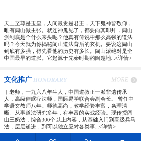
天上至尊是玉皇，人间最贵是君王，天下鬼神皆敬仰，
唯有闾山做主张。就连神鬼见了，都要向其叩拜，闾山
派到底是个什么来头呢？他真有传说中那么高强的道法
吗？今天就为你揭秘闾山道法背后的玄机。要说这闾山
到底有多强，得先看他的历史有多长。闾山派绝对是全
中国最早的道派。它起源于先秦时期的闽越地...
<详情>
文化推广
MORE
HONORARY
丁老师，一九六八年生人，中国道教正一派非遗传承
人，高级催眠疗法师，国际易学联合会副会长。 曾任中
学语文教师八年。师德高尚，教学经验丰富，条理清
晰。从事道法研究多年，有丰富的实战经验。现传授闾
山三奶法，综合300个以上内容，从基础入门到高级兵马
法，层层递进，到可以独立应对各类事...
<详情>