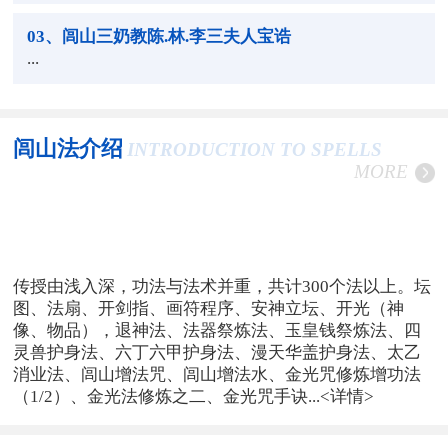
03
、闾山三奶教陈.林.李三夫人宝诰
...
闾山法介绍
INTRODUCTION TO SPELLS
MORE
传授由浅入深，功法与法术并重，共计300个法以上。坛
图、法扇、开剑指、画符程序、安神立坛、开光（神
像、物品），退神法、法器祭炼法、玉皇钱祭炼法、四
灵兽护身法、六丁六甲护身法、漫天华盖护身法、太乙
消业法、闾山增法咒、闾山增法水、金光咒修炼增功法
（1/2）、金光法修炼之二、金光咒手诀...
<详情>