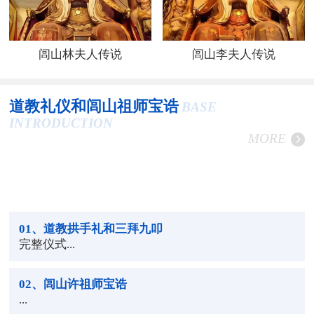
闾山林夫人传说
闾山李夫人传说
道教礼仪和闾山祖师宝诰
BASE
INTRODUCTION
MORE
01
、道教拱手礼和三拜九叩
完整仪式...
02
、闾山许祖师宝诰
...