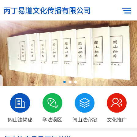
闾山法揭秘
学法误区
闾山法介绍
文化推广