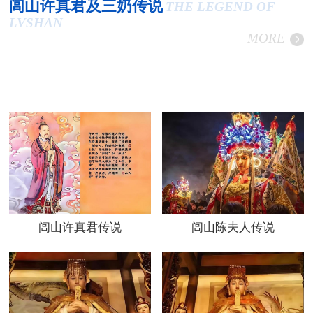
闾山许真君及三奶传说
THE LEGEND OF
LVSHAN
MORE
闾山许真君传说
闾山陈夫人传说