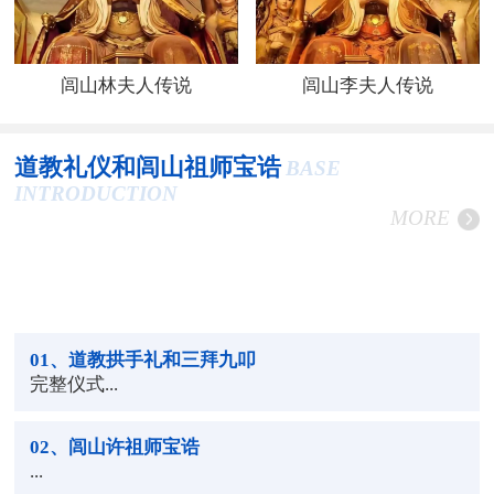
闾山林夫人传说
闾山李夫人传说
道教礼仪和闾山祖师宝诰
BASE
INTRODUCTION
MORE
01
、道教拱手礼和三拜九叩
完整仪式...
02
、闾山许祖师宝诰
...