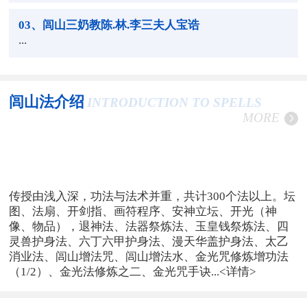
03
、闾山三奶教陈.林.李三夫人宝诰
...
闾山法介绍
INTRODUCTION TO SPELLS
MORE
传授由浅入深，功法与法术并重，共计300个法以上。坛
图、法扇、开剑指、画符程序、安神立坛、开光（神
像、物品），退神法、法器祭炼法、玉皇钱祭炼法、四
灵兽护身法、六丁六甲护身法、漫天华盖护身法、太乙
消业法、闾山增法咒、闾山增法水、金光咒修炼增功法
（1/2）、金光法修炼之二、金光咒手诀...
<详情>