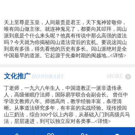
天上至尊是玉皇，人间最贵是君王，天下鬼神皆敬仰，
唯有闾山做主张。就连神鬼见了，都要向其叩拜，闾山
派到底是个什么来头呢？他真有传说中那么高强的道法
吗？今天就为你揭秘闾山道法背后的玄机。要说这闾山
到底有多强，得先看他的历史有多长。闾山派绝对是全
中国最早的道派。它起源于先秦时期的闽越地...
<详情>
文化推广
MORE
HONORARY
丁老师，一九六八年生人，中国道教正一派非遗传承
人，高级催眠疗法师，国际易学联合会副会长。 曾任中
学语文教师八年。师德高尚，教学经验丰富，条理清
晰。从事道法研究多年，有丰富的实战经验。现传授闾
山三奶法，综合300个以上内容，从基础入门到高级兵马
法，层层递进，到可以独立应对各类事...
<详情>