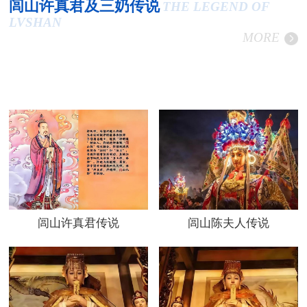
闾山许真君及三奶传说
THE LEGEND OF
LVSHAN
MORE
闾山许真君传说
闾山陈夫人传说