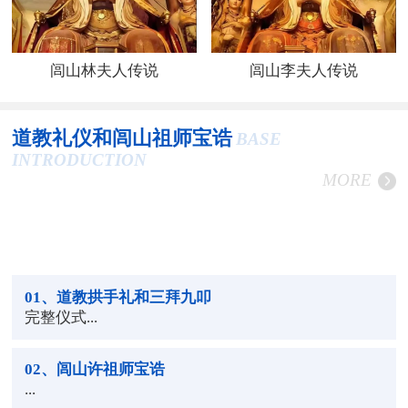
闾山林夫人传说
闾山李夫人传说
道教礼仪和闾山祖师宝诰
BASE
INTRODUCTION
MORE
01
、道教拱手礼和三拜九叩
完整仪式...
02
、闾山许祖师宝诰
...