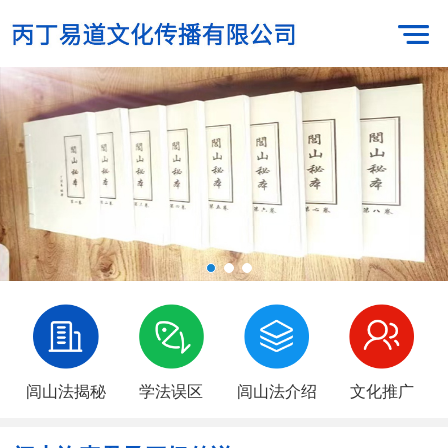
闾山法揭秘
学法误区
闾山法介绍
文化推广