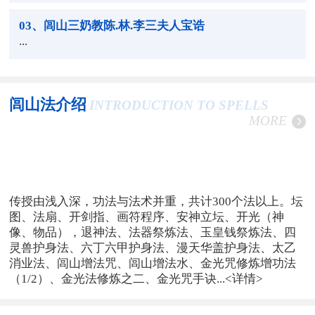
03
、闾山三奶教陈.林.李三夫人宝诰
...
闾山法介绍
INTRODUCTION TO SPELLS
MORE
传授由浅入深，功法与法术并重，共计300个法以上。坛
图、法扇、开剑指、画符程序、安神立坛、开光（神
像、物品），退神法、法器祭炼法、玉皇钱祭炼法、四
灵兽护身法、六丁六甲护身法、漫天华盖护身法、太乙
消业法、闾山增法咒、闾山增法水、金光咒修炼增功法
（1/2）、金光法修炼之二、金光咒手诀...
<详情>