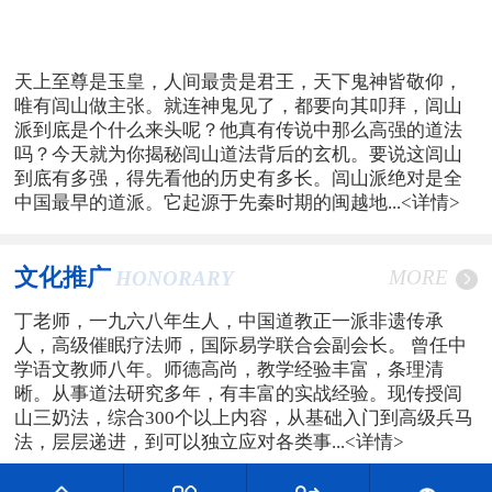
天上至尊是玉皇，人间最贵是君王，天下鬼神皆敬仰，
唯有闾山做主张。就连神鬼见了，都要向其叩拜，闾山
派到底是个什么来头呢？他真有传说中那么高强的道法
吗？今天就为你揭秘闾山道法背后的玄机。要说这闾山
到底有多强，得先看他的历史有多长。闾山派绝对是全
中国最早的道派。它起源于先秦时期的闽越地...
<详情>
文化推广
MORE
HONORARY
丁老师，一九六八年生人，中国道教正一派非遗传承
人，高级催眠疗法师，国际易学联合会副会长。 曾任中
学语文教师八年。师德高尚，教学经验丰富，条理清
晰。从事道法研究多年，有丰富的实战经验。现传授闾
山三奶法，综合300个以上内容，从基础入门到高级兵马
法，层层递进，到可以独立应对各类事...
<详情>