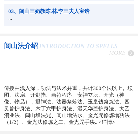
03
、闾山三奶教陈.林.李三夫人宝诰
...
闾山法介绍
INTRODUCTION TO SPELLS
MORE
传授由浅入深，功法与法术并重，共计300个法以上。坛
图、法扇、开剑指、画符程序、安神立坛、开光（神
像、物品），退神法、法器祭炼法、玉皇钱祭炼法、四
灵兽护身法、六丁六甲护身法、漫天华盖护身法、太乙
消业法、闾山增法咒、闾山增法水、金光咒修炼增功法
（1/2）、金光法修炼之二、金光咒手诀...
<详情>