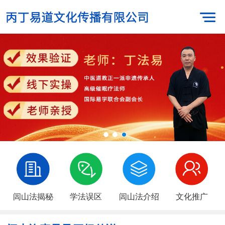
闾山法揭秘
学法误区
闾山法介绍
文化推广