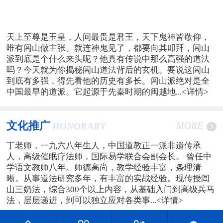
天上至尊是玉皇，人间最贵是君王，天下鬼神皆敬仰，
唯有闾山做主张。就连神鬼见了，都要向其叩拜，闾山
派到底是个什么来头呢？他真有传说中那么高强的道法
吗？今天就为你揭秘闾山道法背后的玄机。要说这闾山
到底有多强，得先看他的历史有多长。闾山派绝对是全
中国最早的道派。它起源于先秦时期的闽越地...
<详情>
文化推广
MORE
HONORARY
丁老师，一九六八年生人，中国道教正一派非遗传承
人，高级催眠疗法师，国际易学联合会副会长。 曾任中
学语文教师八年。师德高尚，教学经验丰富，条理清
晰。从事道法研究多年，有丰富的实战经验。现传授闾
山三奶法，综合300个以上内容，从基础入门到高级兵马
法，层层递进，到可以独立应对各类事...
<详情>