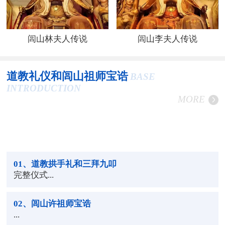
闾山林夫人传说
闾山李夫人传说
道教礼仪和闾山祖师宝诰
BASE
INTRODUCTION
MORE
01
、道教拱手礼和三拜九叩
完整仪式...
02
、闾山许祖师宝诰
...