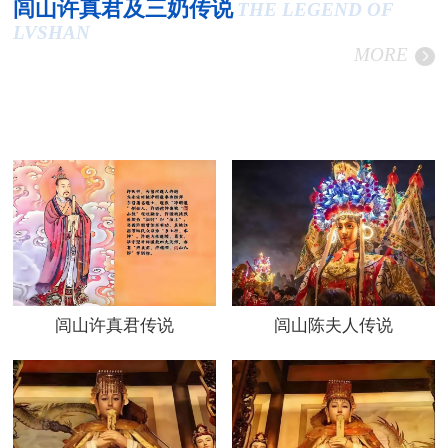
闾山许真君及三奶传说
THE LEGEND OF
LVSHAN
MORE
闾山许真君传说
闾山陈夫人传说