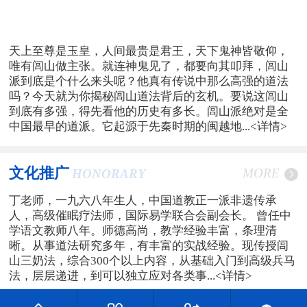
天上至尊是玉皇，人间最贵是君王，天下鬼神皆敬仰，
唯有闾山做主张。就连神鬼见了，都要向其叩拜，闾山
派到底是个什么来头呢？他真有传说中那么高强的道法
吗？今天就为你揭秘闾山道法背后的玄机。要说这闾山
到底有多强，得先看他的历史有多长。闾山派绝对是全
中国最早的道派。它起源于先秦时期的闽越地...
<详情>
文化推广
MORE
HONORARY
丁老师，一九六八年生人，中国道教正一派非遗传承
人，高级催眠疗法师，国际易学联合会副会长。 曾任中
学语文教师八年。师德高尚，教学经验丰富，条理清
晰。从事道法研究多年，有丰富的实战经验。现传授闾
山三奶法，综合300个以上内容，从基础入门到高级兵马
法，层层递进，到可以独立应对各类事...
<详情>