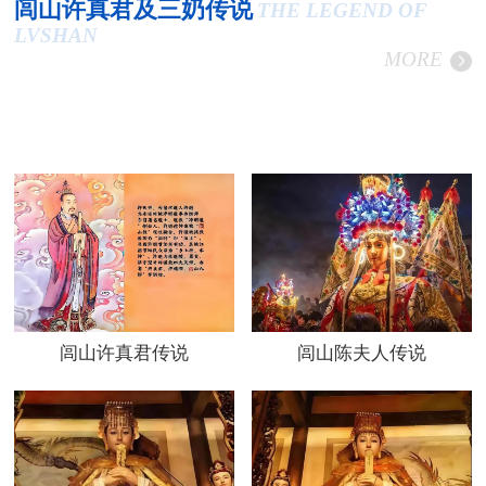
闾山许真君及三奶传说
THE LEGEND OF
LVSHAN
MORE
闾山许真君传说
闾山陈夫人传说