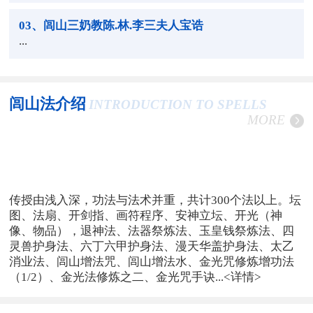
03
、闾山三奶教陈.林.李三夫人宝诰
...
闾山法介绍
INTRODUCTION TO SPELLS
MORE
传授由浅入深，功法与法术并重，共计300个法以上。坛
图、法扇、开剑指、画符程序、安神立坛、开光（神
像、物品），退神法、法器祭炼法、玉皇钱祭炼法、四
灵兽护身法、六丁六甲护身法、漫天华盖护身法、太乙
消业法、闾山增法咒、闾山增法水、金光咒修炼增功法
（1/2）、金光法修炼之二、金光咒手诀...
<详情>