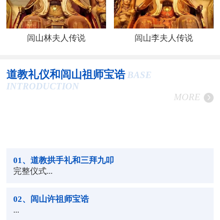
闾山林夫人传说
闾山李夫人传说
道教礼仪和闾山祖师宝诰
BASE
INTRODUCTION
MORE
01
、道教拱手礼和三拜九叩
完整仪式...
02
、闾山许祖师宝诰
...