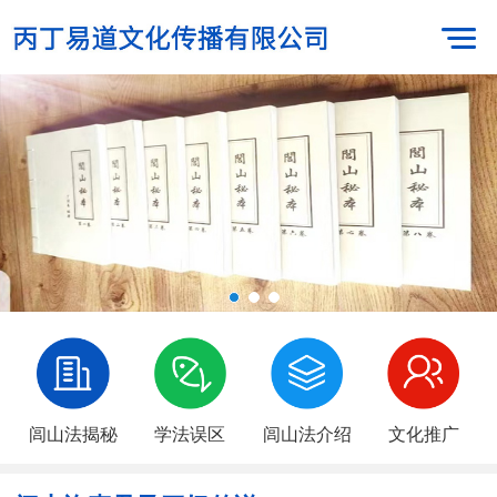
闾山法揭秘
学法误区
闾山法介绍
文化推广