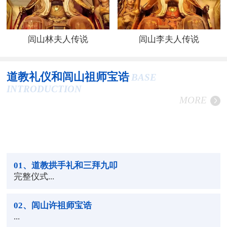
闾山林夫人传说
闾山李夫人传说
道教礼仪和闾山祖师宝诰
BASE
INTRODUCTION
MORE
01
、道教拱手礼和三拜九叩
完整仪式...
02
、闾山许祖师宝诰
...