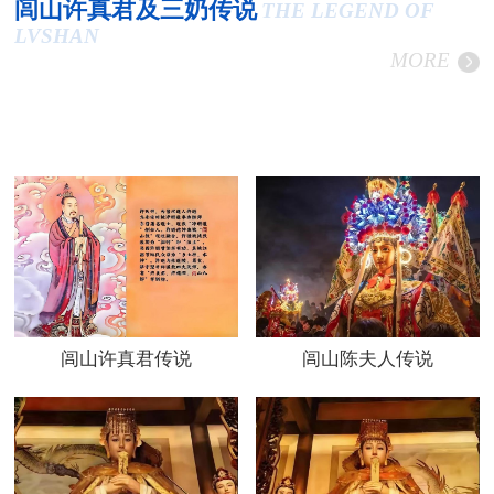
闾山许真君及三奶传说
THE LEGEND OF
LVSHAN
MORE
闾山许真君传说
闾山陈夫人传说