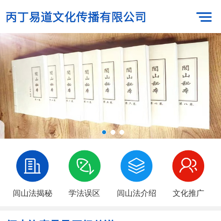
闾山法揭秘
学法误区
闾山法介绍
文化推广