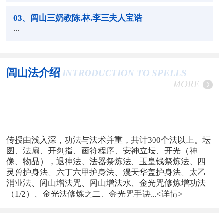
03
、闾山三奶教陈.林.李三夫人宝诰
...
闾山法介绍
INTRODUCTION TO SPELLS
MORE
传授由浅入深，功法与法术并重，共计300个法以上。坛
图、法扇、开剑指、画符程序、安神立坛、开光（神
像、物品），退神法、法器祭炼法、玉皇钱祭炼法、四
灵兽护身法、六丁六甲护身法、漫天华盖护身法、太乙
消业法、闾山增法咒、闾山增法水、金光咒修炼增功法
（1/2）、金光法修炼之二、金光咒手诀...
<详情>