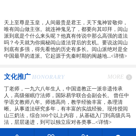
天上至尊是玉皇，人间最贵是君王，天下鬼神皆敬仰，
唯有闾山做主张。就连神鬼见了，都要向其叩拜，闾山
派到底是个什么来头呢？他真有传说中那么高强的道法
吗？今天就为你揭秘闾山道法背后的玄机。要说这闾山
到底有多强，得先看他的历史有多长。闾山派绝对是全
中国最早的道派。它起源于先秦时期的闽越地...
<详情>
文化推广
MORE
HONORARY
丁老师，一九六八年生人，中国道教正一派非遗传承
人，高级催眠疗法师，国际易学联合会副会长。 曾任中
学语文教师八年。师德高尚，教学经验丰富，条理清
晰。从事道法研究多年，有丰富的实战经验。现传授闾
山三奶法，综合300个以上内容，从基础入门到高级兵马
法，层层递进，到可以独立应对各类事...
<详情>