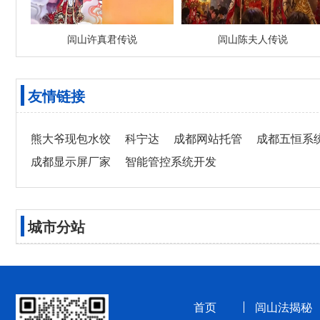
闾山许真君传说
闾山陈夫人传说
友情链接
熊大爷现包水饺
科宁达
成都网站托管
成都五恒系
成都显示屏厂家
智能管控系统开发
城市分站
首页
闾山法揭秘