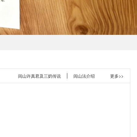
闾山许真君及三奶传说
闾山法介绍
更多>>