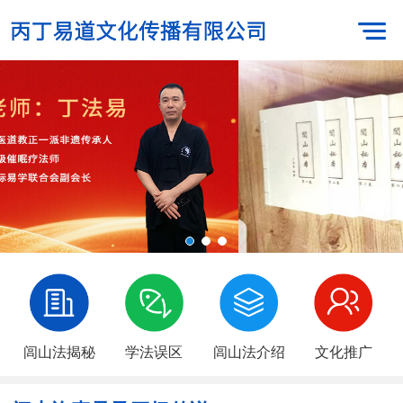
闾山法揭秘
学法误区
闾山法介绍
文化推广