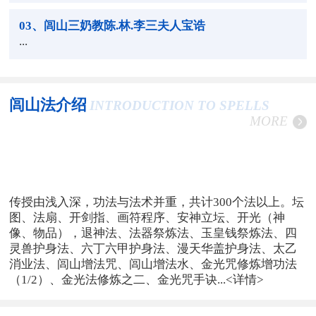
03
、闾山三奶教陈.林.李三夫人宝诰
...
闾山法介绍
INTRODUCTION TO SPELLS
MORE
传授由浅入深，功法与法术并重，共计300个法以上。坛
图、法扇、开剑指、画符程序、安神立坛、开光（神
像、物品），退神法、法器祭炼法、玉皇钱祭炼法、四
灵兽护身法、六丁六甲护身法、漫天华盖护身法、太乙
消业法、闾山增法咒、闾山增法水、金光咒修炼增功法
（1/2）、金光法修炼之二、金光咒手诀...
<详情>