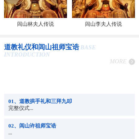
闾山林夫人传说
闾山李夫人传说
道教礼仪和闾山祖师宝诰
BASE
INTRODUCTION
MORE
01
、道教拱手礼和三拜九叩
完整仪式...
02
、闾山许祖师宝诰
...