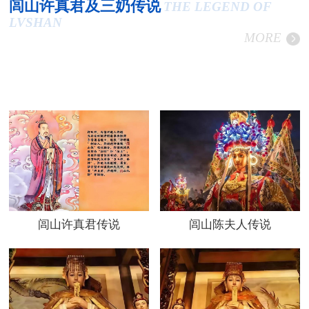
闾山许真君及三奶传说
THE LEGEND OF
LVSHAN
MORE
闾山许真君传说
闾山陈夫人传说