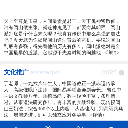
天上至尊是玉皇，人间最贵是君王，天下鬼神皆敬仰，
唯有闾山做主张。就连神鬼见了，都要向其叩拜，闾山
派到底是个什么来头呢？他真有传说中那么高强的道法
吗？今天就为你揭秘闾山道法背后的玄机。要说这闾山
到底有多强，得先看他的历史有多长。闾山派绝对是全
中国最早的道派。它起源于先秦时期的闽越地...
<详情>
文化推广
MORE
HONORARY
丁老师，一九六八年生人，中国道教正一派非遗传承
人，高级催眠疗法师，国际易学联合会副会长。 曾任中
学语文教师八年。师德高尚，教学经验丰富，条理清
晰。从事道法研究多年，有丰富的实战经验。现传授闾
山三奶法，综合300个以上内容，从基础入门到高级兵马
法，层层递进，到可以独立应对各类事...
<详情>