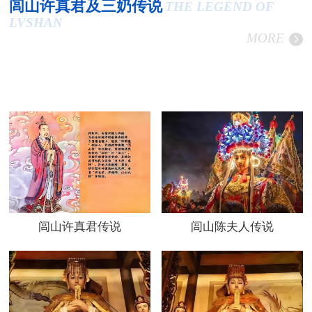
闾山许真君及三奶传说
THE LEGEND OF
LVSHAN
MORE
闾山许真君传说
闾山陈夫人传说