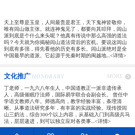
天上至尊是玉皇，人间最贵是君王，天下鬼神皆敬仰，
唯有闾山做主张。就连神鬼见了，都要向其叩拜，闾山
派到底是个什么来头呢？他真有传说中那么高强的道法
吗？今天就为你揭秘闾山道法背后的玄机。要说这闾山
到底有多强，得先看他的历史有多长。闾山派绝对是全
中国最早的道派。它起源于先秦时期的闽越地...
<详情>
文化推广
MORE
HONORARY
丁老师，一九六八年生人，中国道教正一派非遗传承
人，高级催眠疗法师，国际易学联合会副会长。 曾任中
学语文教师八年。师德高尚，教学经验丰富，条理清
晰。从事道法研究多年，有丰富的实战经验。现传授闾
山三奶法，综合300个以上内容，从基础入门到高级兵马
法，层层递进，到可以独立应对各类事...
<详情>