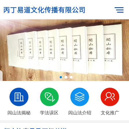
闾山法揭秘
学法误区
闾山法介绍
文化推广