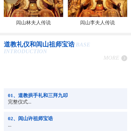
闾山林夫人传说
闾山李夫人传说
道教礼仪和闾山祖师宝诰
BASE
INTRODUCTION
MORE
01
、道教拱手礼和三拜九叩
完整仪式...
02
、闾山许祖师宝诰
...