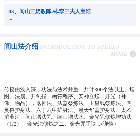
03
、闾山三奶教陈.林.李三夫人宝诰
...
闾山法介绍
INTRODUCTION TO SPELLS
MORE
传授由浅入深，功法与法术并重，共计300个法以上。坛
图、法扇、开剑指、画符程序、安神立坛、开光（神
像、物品），退神法、法器祭炼法、玉皇钱祭炼法、四
灵兽护身法、六丁六甲护身法、漫天华盖护身法、太乙
消业法、闾山增法咒、闾山增法水、金光咒修炼增功法
（1/2）、金光法修炼之二、金光咒手诀...
<详情>