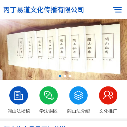
闾山法揭秘
学法误区
闾山法介绍
文化推广