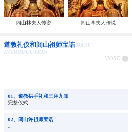
闾山林夫人传说
闾山李夫人传说
道教礼仪和闾山祖师宝诰
BASE
INTRODUCTION
MORE
01
、道教拱手礼和三拜九叩
完整仪式...
02
、闾山许祖师宝诰
...