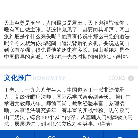
天上至尊是玉皇，人间最贵是君王，天下鬼神皆敬仰，
唯有闾山做主张。就连神鬼见了，都要向其叩拜，闾山
派到底是个什么来头呢？他真有传说中那么高强的道法
吗？今天就为你揭秘闾山道法背后的玄机。要说这闾山
到底有多强，得先看他的历史有多长。闾山派绝对是全
中国最早的道派。它起源于先秦时期的闽越地...
<详情>
文化推广
MORE
HONORARY
丁老师，一九六八年生人，中国道教正一派非遗传承
人，高级催眠疗法师，国际易学联合会副会长。 曾任中
学语文教师八年。师德高尚，教学经验丰富，条理清
晰。从事道法研究多年，有丰富的实战经验。现传授闾
山三奶法，综合300个以上内容，从基础入门到高级兵马
法，层层递进，到可以独立应对各类事...
<详情>