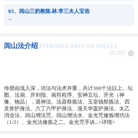
03
、闾山三奶教陈.林.李三夫人宝诰
...
闾山法介绍
INTRODUCTION TO SPELLS
MORE
传授由浅入深，功法与法术并重，共计300个法以上。坛
图、法扇、开剑指、画符程序、安神立坛、开光（神
像、物品），退神法、法器祭炼法、玉皇钱祭炼法、四
灵兽护身法、六丁六甲护身法、漫天华盖护身法、太乙
消业法、闾山增法咒、闾山增法水、金光咒修炼增功法
（1/2）、金光法修炼之二、金光咒手诀...
<详情>