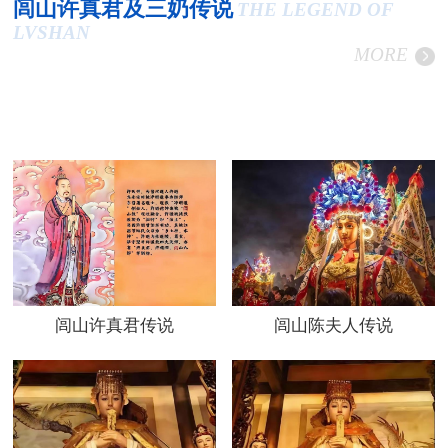
闾山许真君及三奶传说
THE LEGEND OF
LVSHAN
MORE
闾山许真君传说
闾山陈夫人传说