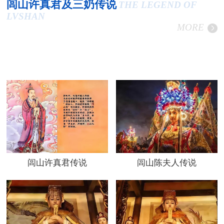
闾山许真君及三奶传说
THE LEGEND OF
LVSHAN
MORE
闾山许真君传说
闾山陈夫人传说