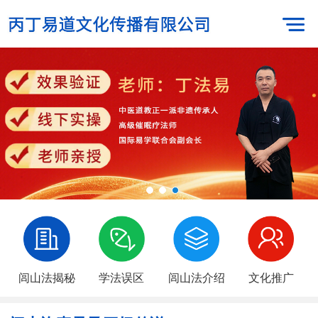
闾山法揭秘
学法误区
闾山法介绍
文化推广