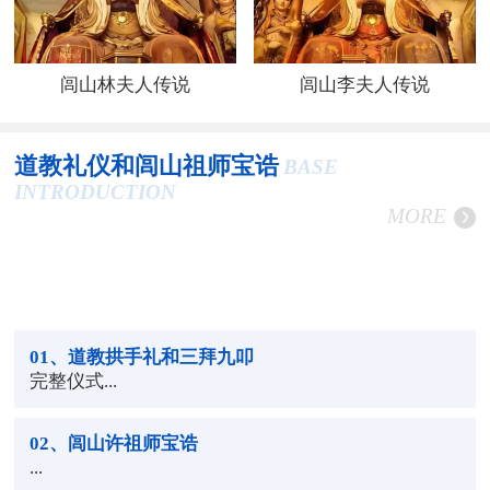
闾山林夫人传说
闾山李夫人传说
道教礼仪和闾山祖师宝诰
BASE
INTRODUCTION
MORE
01
、道教拱手礼和三拜九叩
完整仪式...
02
、闾山许祖师宝诰
...