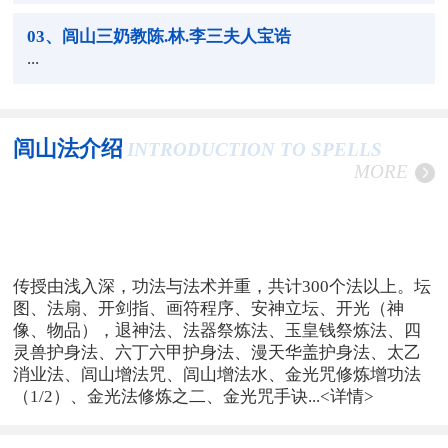
03
、闾山三奶教陈.林.李三夫人宝诰
...
闾山法介绍
INTRODUCTION TO SPELLS
MORE
传授由浅入深，功法与法术并重，共计300个法以上。坛
图、法扇、开剑指、画符程序、安神立坛、开光（神
像、物品），退神法、法器祭炼法、玉皇钱祭炼法、四
灵兽护身法、六丁六甲护身法、漫天华盖护身法、太乙
消业法、闾山增法咒、闾山增法水、金光咒修炼增功法
（1/2）、金光法修炼之二、金光咒手诀...
<详情>