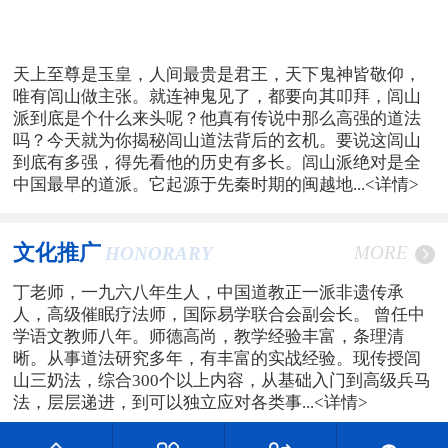
天上至尊是玉皇，人间最贵是君王，天下鬼神皆敬仰，
唯有闾山做主张。就连神鬼见了，都要向其叩拜，闾山
派到底是个什么来头呢？他真有传说中那么高强的道法
吗？今天就为你揭秘闾山道法背后的玄机。要说这闾山
到底有多强，得先看他的历史有多长。闾山派绝对是全
中国最早的道派。它起源于先秦时期的闽越地...
<详情>
文化推广
MORE
HONORARY
丁老师，一九六八年生人，中国道教正一派非遗传承
人，高级催眠疗法师，国际易学联合会副会长。 曾任中
学语文教师八年。师德高尚，教学经验丰富，条理清
晰。从事道法研究多年，有丰富的实战经验。现传授闾
山三奶法，综合300个以上内容，从基础入门到高级兵马
法，层层递进，到可以独立应对各类事...
<详情>