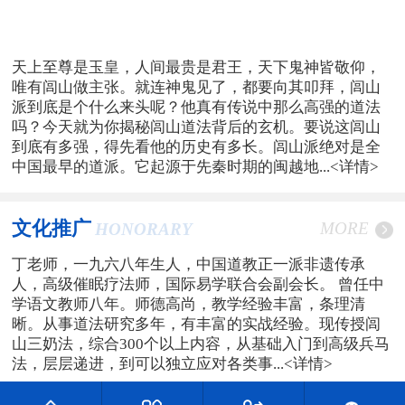
天上至尊是玉皇，人间最贵是君王，天下鬼神皆敬仰，
唯有闾山做主张。就连神鬼见了，都要向其叩拜，闾山
派到底是个什么来头呢？他真有传说中那么高强的道法
吗？今天就为你揭秘闾山道法背后的玄机。要说这闾山
到底有多强，得先看他的历史有多长。闾山派绝对是全
中国最早的道派。它起源于先秦时期的闽越地...
<详情>
文化推广
MORE
HONORARY
丁老师，一九六八年生人，中国道教正一派非遗传承
人，高级催眠疗法师，国际易学联合会副会长。 曾任中
学语文教师八年。师德高尚，教学经验丰富，条理清
晰。从事道法研究多年，有丰富的实战经验。现传授闾
山三奶法，综合300个以上内容，从基础入门到高级兵马
法，层层递进，到可以独立应对各类事...
<详情>