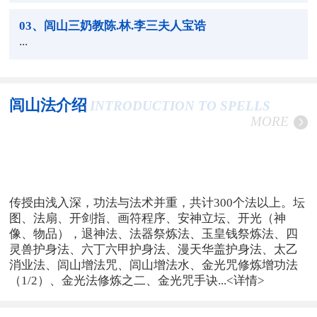
03
、闾山三奶教陈.林.李三夫人宝诰
...
闾山法介绍
INTRODUCTION TO SPELLS
MORE
传授由浅入深，功法与法术并重，共计300个法以上。坛
图、法扇、开剑指、画符程序、安神立坛、开光（神
像、物品），退神法、法器祭炼法、玉皇钱祭炼法、四
灵兽护身法、六丁六甲护身法、漫天华盖护身法、太乙
消业法、闾山增法咒、闾山增法水、金光咒修炼增功法
（1/2）、金光法修炼之二、金光咒手诀...
<详情>