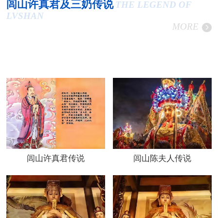
闾山许真君及三奶传说
THE LEGEND OF
LVSHAN
MORE
闾山许真君传说
闾山陈夫人传说