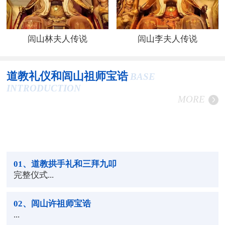
闾山林夫人传说
闾山李夫人传说
道教礼仪和闾山祖师宝诰
BASE
INTRODUCTION
MORE
01
、道教拱手礼和三拜九叩
完整仪式...
02
、闾山许祖师宝诰
...