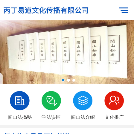
闾山法揭秘
学法误区
闾山法介绍
文化推广