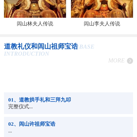
闾山林夫人传说
闾山李夫人传说
道教礼仪和闾山祖师宝诰
BASE
INTRODUCTION
MORE
01
、道教拱手礼和三拜九叩
完整仪式...
02
、闾山许祖师宝诰
...