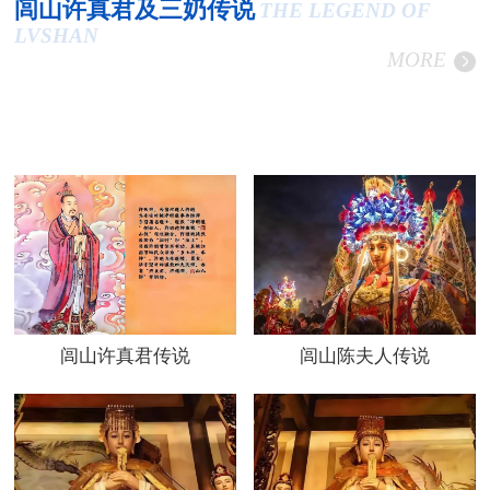
闾山许真君及三奶传说
THE LEGEND OF
LVSHAN
MORE
闾山许真君传说
闾山陈夫人传说