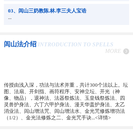
03
、闾山三奶教陈.林.李三夫人宝诰
...
闾山法介绍
INTRODUCTION TO SPELLS
MORE
传授由浅入深，功法与法术并重，共计300个法以上。坛
图、法扇、开剑指、画符程序、安神立坛、开光（神
像、物品），退神法、法器祭炼法、玉皇钱祭炼法、四
灵兽护身法、六丁六甲护身法、漫天华盖护身法、太乙
消业法、闾山增法咒、闾山增法水、金光咒修炼增功法
（1/2）、金光法修炼之二、金光咒手诀...
<详情>