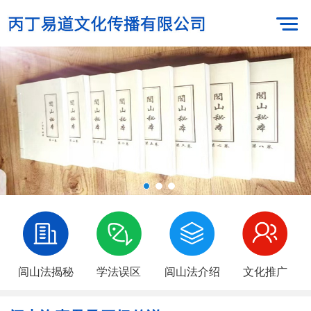
闾山法揭秘
学法误区
闾山法介绍
文化推广