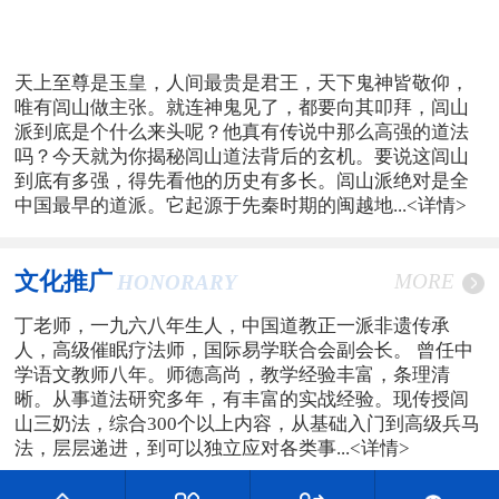
天上至尊是玉皇，人间最贵是君王，天下鬼神皆敬仰，
唯有闾山做主张。就连神鬼见了，都要向其叩拜，闾山
派到底是个什么来头呢？他真有传说中那么高强的道法
吗？今天就为你揭秘闾山道法背后的玄机。要说这闾山
到底有多强，得先看他的历史有多长。闾山派绝对是全
中国最早的道派。它起源于先秦时期的闽越地...
<详情>
文化推广
MORE
HONORARY
丁老师，一九六八年生人，中国道教正一派非遗传承
人，高级催眠疗法师，国际易学联合会副会长。 曾任中
学语文教师八年。师德高尚，教学经验丰富，条理清
晰。从事道法研究多年，有丰富的实战经验。现传授闾
山三奶法，综合300个以上内容，从基础入门到高级兵马
法，层层递进，到可以独立应对各类事...
<详情>