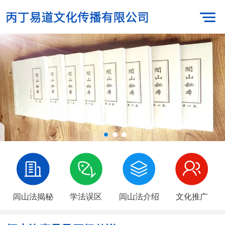
闾山法揭秘
学法误区
闾山法介绍
文化推广