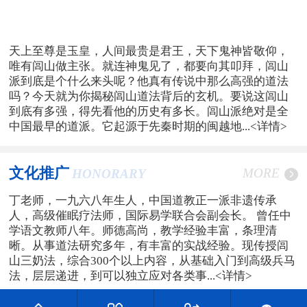
天上至尊是玉皇，人间最贵是君王，天下鬼神皆敬仰，
唯有闾山做主张。就连神鬼见了，都要向其叩拜，闾山
派到底是个什么来头呢？他真有传说中那么高强的道法
吗？今天就为你揭秘闾山道法背后的玄机。要说这闾山
到底有多强，得先看他的历史有多长。闾山派绝对是全
中国最早的道派。它起源于先秦时期的闽越地...
<详情>
文化推广
MORE
HONORARY
丁老师，一九六八年生人，中国道教正一派非遗传承
人，高级催眠疗法师，国际易学联合会副会长。 曾任中
学语文教师八年。师德高尚，教学经验丰富，条理清
晰。从事道法研究多年，有丰富的实战经验。现传授闾
山三奶法，综合300个以上内容，从基础入门到高级兵马
法，层层递进，到可以独立应对各类事...
<详情>