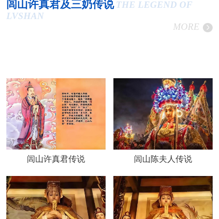
闾山许真君及三奶传说
THE LEGEND OF
LVSHAN
MORE
闾山许真君传说
闾山陈夫人传说