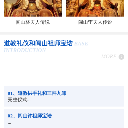
闾山林夫人传说
闾山李夫人传说
道教礼仪和闾山祖师宝诰
BASE
INTRODUCTION
MORE
01
、道教拱手礼和三拜九叩
完整仪式...
02
、闾山许祖师宝诰
...