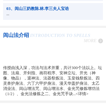
03
、闾山三奶教陈.林.李三夫人宝诰
...
闾山法介绍
INTRODUCTION TO SPELLS
MORE
传授由浅入深，功法与法术并重，共计300个法以上。坛
图、法扇、开剑指、画符程序、安神立坛、开光（神
像、物品），退神法、法器祭炼法、玉皇钱祭炼法、四
灵兽护身法、六丁六甲护身法、漫天华盖护身法、太乙
消业法、闾山增法咒、闾山增法水、金光咒修炼增功法
（1/2）、金光法修炼之二、金光咒手诀...
<详情>