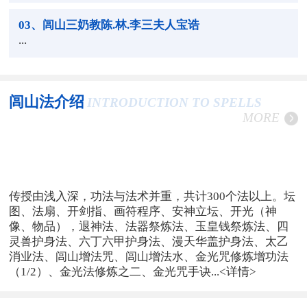
03
、闾山三奶教陈.林.李三夫人宝诰
...
闾山法介绍
INTRODUCTION TO SPELLS
MORE
传授由浅入深，功法与法术并重，共计300个法以上。坛
图、法扇、开剑指、画符程序、安神立坛、开光（神
像、物品），退神法、法器祭炼法、玉皇钱祭炼法、四
灵兽护身法、六丁六甲护身法、漫天华盖护身法、太乙
消业法、闾山增法咒、闾山增法水、金光咒修炼增功法
（1/2）、金光法修炼之二、金光咒手诀...
<详情>