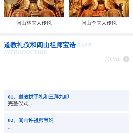
闾山林夫人传说
闾山李夫人传说
道教礼仪和闾山祖师宝诰
BASE
INTRODUCTION
MORE
01
、道教拱手礼和三拜九叩
完整仪式...
02
、闾山许祖师宝诰
...