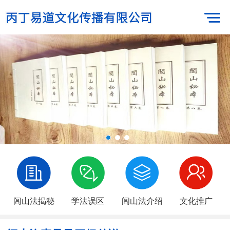
闾山法揭秘
学法误区
闾山法介绍
文化推广