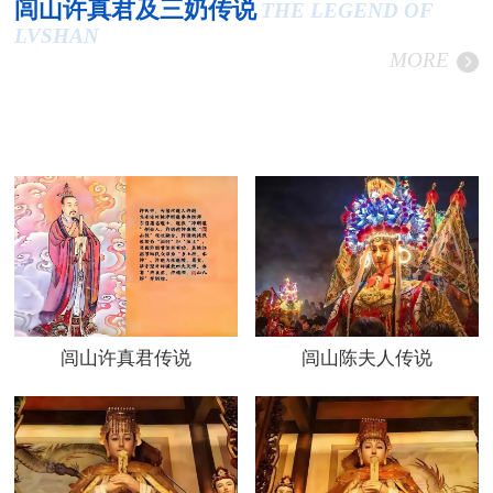
闾山许真君及三奶传说
THE LEGEND OF
LVSHAN
MORE
闾山许真君传说
闾山陈夫人传说