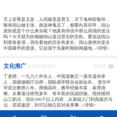
天上至尊是玉皇，人间最贵是君王，天下鬼神皆敬仰，
唯有闾山做主张。就连神鬼见了，都要向其叩拜，闾山
派到底是个什么来头呢？他真有传说中那么高强的道法
吗？今天就为你揭秘闾山道法背后的玄机。要说这闾山
到底有多强，得先看他的历史有多长。闾山派绝对是全
中国最早的道派。它起源于先秦时期的闽越地...
<详情>
文化推广
MORE
HONORARY
丁老师，一九六八年生人，中国道教正一派非遗传承
人，高级催眠疗法师，国际易学联合会副会长。 曾任中
学语文教师八年。师德高尚，教学经验丰富，条理清
晰。从事道法研究多年，有丰富的实战经验。现传授闾
山三奶法，综合300个以上内容，从基础入门到高级兵马
法，层层递进，到可以独立应对各类事...
<详情>