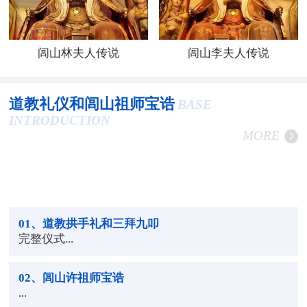
闾山林夫人传说
闾山李夫人传说
道教礼仪和闾山祖师宝诰
BASE
INTRODUCTION
MORE
01
、道教拱手礼和三拜九叩
完整仪式...
02
、闾山许祖师宝诰
...