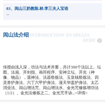
03
、闾山三奶教陈.林.李三夫人宝诰
...
闾山法介绍
INTRODUCTION TO SPELLS
MORE
传授由浅入深，功法与法术并重，共计300个法以上。坛
图、法扇、开剑指、画符程序、安神立坛、开光（神
像、物品），退神法、法器祭炼法、玉皇钱祭炼法、四
灵兽护身法、六丁六甲护身法、漫天华盖护身法、太乙
消业法、闾山增法咒、闾山增法水、金光咒修炼增功法
（1/2）、金光法修炼之二、金光咒手诀...
<详情>