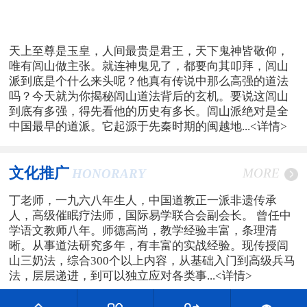
天上至尊是玉皇，人间最贵是君王，天下鬼神皆敬仰，
唯有闾山做主张。就连神鬼见了，都要向其叩拜，闾山
派到底是个什么来头呢？他真有传说中那么高强的道法
吗？今天就为你揭秘闾山道法背后的玄机。要说这闾山
到底有多强，得先看他的历史有多长。闾山派绝对是全
中国最早的道派。它起源于先秦时期的闽越地...
<详情>
文化推广
MORE
HONORARY
丁老师，一九六八年生人，中国道教正一派非遗传承
人，高级催眠疗法师，国际易学联合会副会长。 曾任中
学语文教师八年。师德高尚，教学经验丰富，条理清
晰。从事道法研究多年，有丰富的实战经验。现传授闾
山三奶法，综合300个以上内容，从基础入门到高级兵马
法，层层递进，到可以独立应对各类事...
<详情>