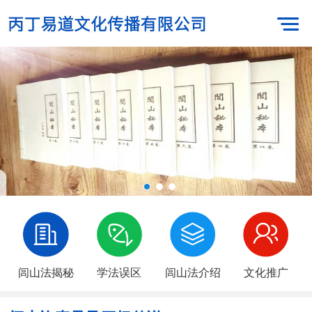
闾山法揭秘
学法误区
闾山法介绍
文化推广