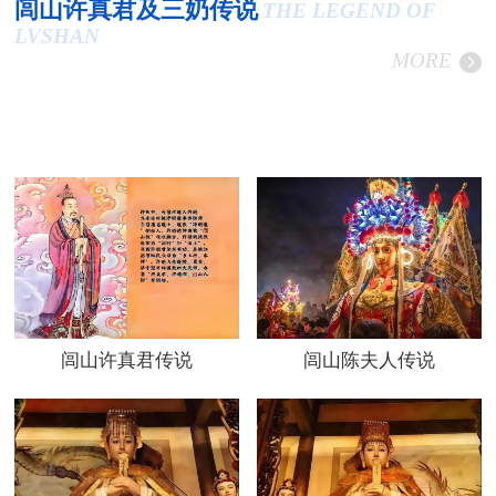
闾山许真君及三奶传说
THE LEGEND OF
LVSHAN
MORE
闾山许真君传说
闾山陈夫人传说