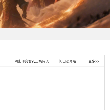
闾山许真君及三奶传说
闾山法介绍
更多>>