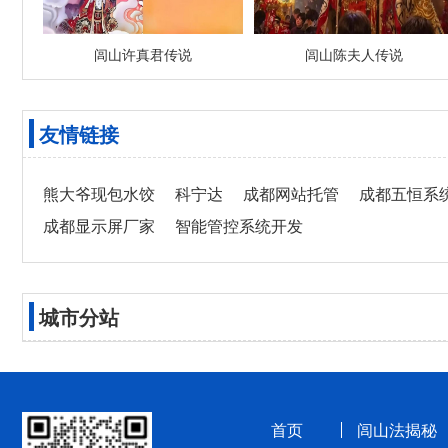
闾山许真君传说
闾山陈夫人传说
友情链接
熊大爷现包水饺
科宁达
成都网站托管
成都五恒系
成都显示屏厂家
智能管控系统开发
城市分站
首页
闾山法揭秘