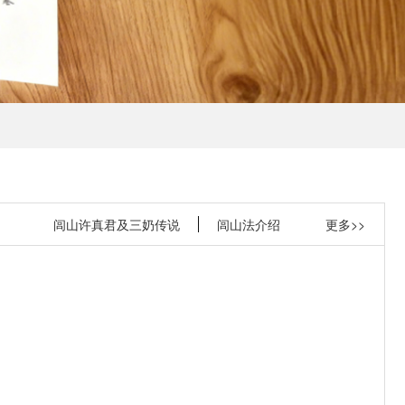
闾山许真君及三奶传说
闾山法介绍
更多>>