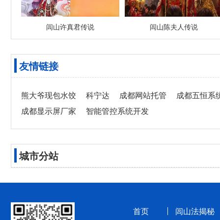
闾山许真君传说
闾山陈夫人传说
友情链接
熊大爷现包水饺
科宁达
成都网站托管
成都五恒系
成都显示屏厂家
智能管控系统开发
城市分站
首页
闾山法揭秘