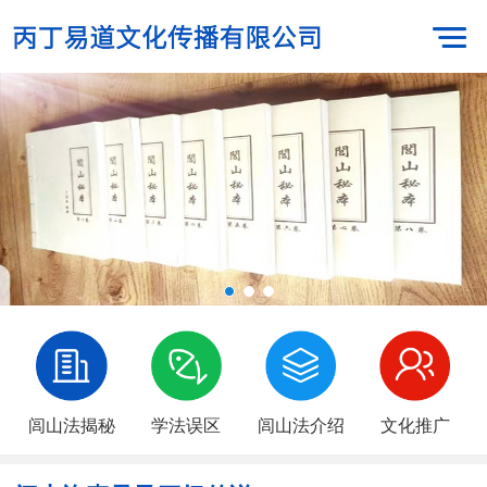
闾山法揭秘
学法误区
闾山法介绍
文化推广