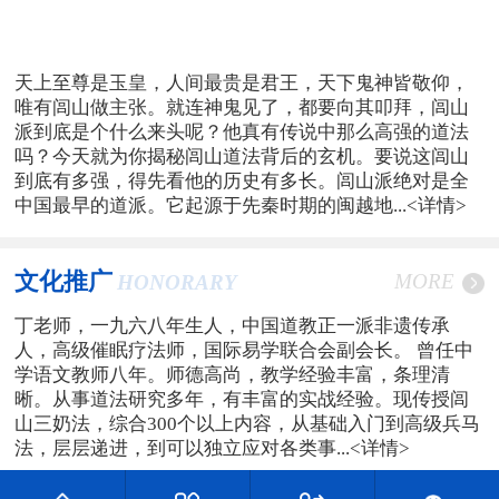
天上至尊是玉皇，人间最贵是君王，天下鬼神皆敬仰，
唯有闾山做主张。就连神鬼见了，都要向其叩拜，闾山
派到底是个什么来头呢？他真有传说中那么高强的道法
吗？今天就为你揭秘闾山道法背后的玄机。要说这闾山
到底有多强，得先看他的历史有多长。闾山派绝对是全
中国最早的道派。它起源于先秦时期的闽越地...
<详情>
文化推广
MORE
HONORARY
丁老师，一九六八年生人，中国道教正一派非遗传承
人，高级催眠疗法师，国际易学联合会副会长。 曾任中
学语文教师八年。师德高尚，教学经验丰富，条理清
晰。从事道法研究多年，有丰富的实战经验。现传授闾
山三奶法，综合300个以上内容，从基础入门到高级兵马
法，层层递进，到可以独立应对各类事...
<详情>