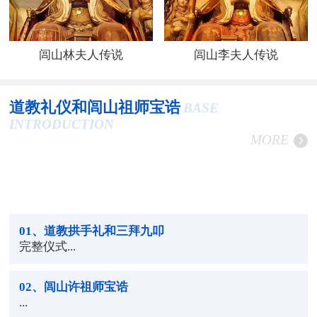
闾山林夫人传说
闾山李夫人传说
道教礼仪和闾山祖师宝诰
BASE
INTRODUCTION
MORE
01
、道教拱手礼和三拜九叩
完整仪式...
02
、闾山许祖师宝诰
...