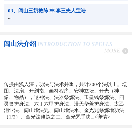
03
、闾山三奶教陈.林.李三夫人宝诰
...
闾山法介绍
INTRODUCTION TO SPELLS
MORE
传授由浅入深，功法与法术并重，共计300个法以上。坛
图、法扇、开剑指、画符程序、安神立坛、开光（神
像、物品），退神法、法器祭炼法、玉皇钱祭炼法、四
灵兽护身法、六丁六甲护身法、漫天华盖护身法、太乙
消业法、闾山增法咒、闾山增法水、金光咒修炼增功法
（1/2）、金光法修炼之二、金光咒手诀...
<详情>