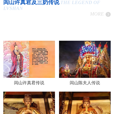
闾山许真君及三奶传说
THE LEGEND OF
LVSHAN
MORE
闾山许真君传说
闾山陈夫人传说